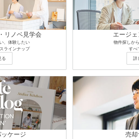
・リノベ見学会
エージェ
い、体験したい
物件探しか
スラインナップ
すべ
見る
詳
パッケージ
売却