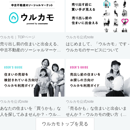
ウルカモ｜TOPページ
ウルカモ公式note
売り出し前の住まいと出会える、
はじめまして、「ウルカモ」です -
中古不動産のソーシャルマーケッ
ウルカモのサービスについて
ト
ウルカモ公式note
ウルカモ公式note
あなたの住まいを「買うかも」な
「売るかも」な住まいと出会いま
人を探してみませんか？ - ウルカ
せんか？ - ウルカモの使い方（買
モの使い方（売主さま向け）
主さま向け）
ウルカモトップを見る