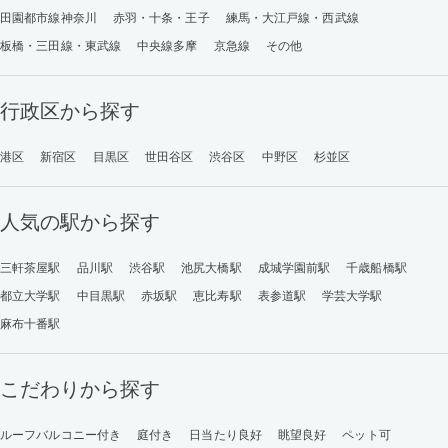
田園都市線神奈川
赤羽・十条・王子
練馬・大江戸線・西武線
板橋・三田線・東武線
中央線多摩
京急線
その他
行政区から探す
港区
新宿区
目黒区
世田谷区
渋谷区
中野区
杉並区
人気の駅から探す
三軒茶屋駅
品川駅
渋谷駅
池尻大橋駅
成城学園前駅
千歳船橋駅
都立大学駅
中目黒駅
赤坂駅
恵比寿駅
表参道駅
学芸大学駅
麻布十番駅
こだわりから探す
ルーフバルコニー付き
庭付き
日当たり良好
眺望良好
ペット可