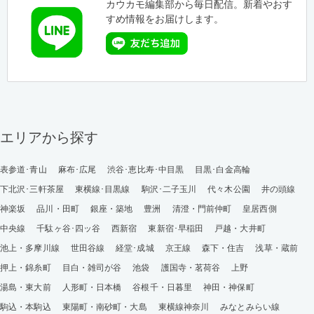
カウカモ編集部から毎日配信。新着やおす
すめ情報をお届けします。
エリアから探す
表参道･青山
麻布･広尾
渋谷･恵比寿･中目黒
目黒･白金高輪
下北沢･三軒茶屋
東横線･目黒線
駒沢･二子玉川
代々木公園
井の頭線
神楽坂
品川・田町
銀座・築地
豊洲
清澄・門前仲町
皇居西側
中央線
千駄ヶ谷･四ッ谷
西新宿
東新宿･早稲田
戸越・大井町
池上・多摩川線
世田谷線
経堂･成城
京王線
森下・住吉
浅草・蔵前
押上・錦糸町
目白・雑司が谷
池袋
護国寺・茗荷谷
上野
湯島・東大前
人形町・日本橋
谷根千・日暮里
神田・神保町
駒込・本駒込
東陽町・南砂町・大島
東横線神奈川
みなとみらい線