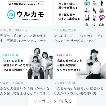
ウルカモ｜TOPページ
ウルカモ公式note
売り出し前の住まいと出会える、
はじめまして、「ウルカモ」です -
中古不動産のソーシャルマーケッ
ウルカモのサービスについて
ト
ウルカモ公式note
ウルカモ公式note
あなたの住まいを「買うかも」な
「売るかも」な住まいと出会いま
人を探してみませんか？ - ウルカ
せんか？ - ウルカモの使い方（買
モの使い方（売主さま向け）
主さま向け）
ウルカモトップを見る