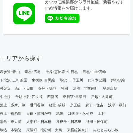
カウカモ編集部から毎日配信。新着やおす
すめ情報をお届けします。
エリアから探す
表参道･青山
麻布･広尾
渋谷･恵比寿･中目黒
目黒･白金高輪
下北沢･三軒茶屋
東横線･目黒線
駒沢･二子玉川
代々木公園
井の頭線
神楽坂
品川・田町
銀座・築地
豊洲
清澄・門前仲町
皇居西側
中央線
千駄ヶ谷･四ッ谷
西新宿
東新宿･早稲田
戸越・大井町
池上・多摩川線
世田谷線
経堂･成城
京王線
森下・住吉
浅草・蔵前
押上・錦糸町
目白・雑司が谷
池袋
護国寺・茗荷谷
上野
湯島・東大前
人形町・日本橋
谷根千・日暮里
神田・神保町
駒込・本駒込
東陽町・南砂町・大島
東横線神奈川
みなとみらい線