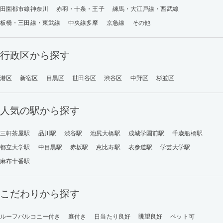
田園都市線神奈川
赤羽・十条・王子
練馬・大江戸線・西武線
板橋・三田線・東武線
中央線多摩
京急線
その他
行政区から探す
港区
新宿区
目黒区
世田谷区
渋谷区
中野区
杉並区
人気の駅から探す
三軒茶屋駅
品川駅
渋谷駅
池尻大橋駅
成城学園前駅
千歳船橋駅
都立大学駅
中目黒駅
赤坂駅
恵比寿駅
表参道駅
学芸大学駅
麻布十番駅
こだわりから探す
ルーフバルコニー付き
庭付き
日当たり良好
眺望良好
ペット可