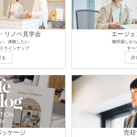
・リノベ見学会
エージェ
い、体験したい
物件探しか
スラインナップ
すべ
見る
詳
パッケージ
売却