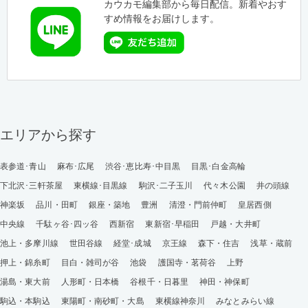
カウカモ編集部から毎日配信。新着やおす
すめ情報をお届けします。
エリアから探す
表参道･青山
麻布･広尾
渋谷･恵比寿･中目黒
目黒･白金高輪
下北沢･三軒茶屋
東横線･目黒線
駒沢･二子玉川
代々木公園
井の頭線
神楽坂
品川・田町
銀座・築地
豊洲
清澄・門前仲町
皇居西側
中央線
千駄ヶ谷･四ッ谷
西新宿
東新宿･早稲田
戸越・大井町
池上・多摩川線
世田谷線
経堂･成城
京王線
森下・住吉
浅草・蔵前
押上・錦糸町
目白・雑司が谷
池袋
護国寺・茗荷谷
上野
湯島・東大前
人形町・日本橋
谷根千・日暮里
神田・神保町
駒込・本駒込
東陽町・南砂町・大島
東横線神奈川
みなとみらい線