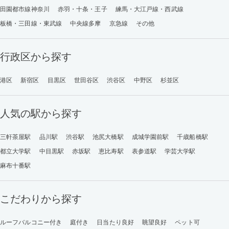
田園都市線神奈川
赤羽・十条・王子
練馬・大江戸線・西武線
板橋・三田線・東武線
中央線多摩
京急線
その他
行政区から探す
港区
新宿区
目黒区
世田谷区
渋谷区
中野区
杉並区
人気の駅から探す
三軒茶屋駅
品川駅
渋谷駅
池尻大橋駅
成城学園前駅
千歳船橋駅
都立大学駅
中目黒駅
赤坂駅
恵比寿駅
表参道駅
学芸大学駅
麻布十番駅
こだわりから探す
ルーフバルコニー付き
庭付き
日当たり良好
眺望良好
ペット可