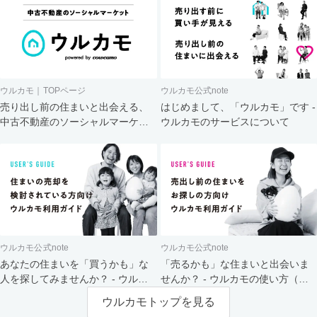
ウルカモ｜TOPページ
ウルカモ公式note
売り出し前の住まいと出会える、
はじめまして、「ウルカモ」です -
中古不動産のソーシャルマーケッ
ウルカモのサービスについて
ト
ウルカモ公式note
ウルカモ公式note
あなたの住まいを「買うかも」な
「売るかも」な住まいと出会いま
人を探してみませんか？ - ウルカ
せんか？ - ウルカモの使い方（買
モの使い方（売主さま向け）
主さま向け）
ウルカモトップを見る