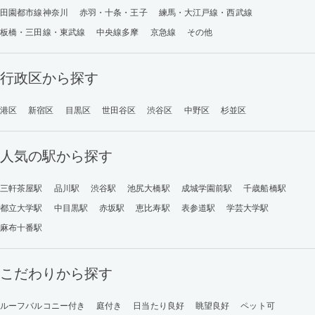
田園都市線神奈川
赤羽・十条・王子
練馬・大江戸線・西武線
板橋・三田線・東武線
中央線多摩
京急線
その他
行政区から探す
港区
新宿区
目黒区
世田谷区
渋谷区
中野区
杉並区
人気の駅から探す
三軒茶屋駅
品川駅
渋谷駅
池尻大橋駅
成城学園前駅
千歳船橋駅
都立大学駅
中目黒駅
赤坂駅
恵比寿駅
表参道駅
学芸大学駅
麻布十番駅
こだわりから探す
ルーフバルコニー付き
庭付き
日当たり良好
眺望良好
ペット可