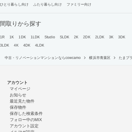
ひとり暮らし向け
ふたり暮らし向け
ファミリー向け
間取りから探す
1R
1K
1DK
1LDK
Studio
SLDK
2K
2DK
2LDK
3K
3DK
3LDK
4K
4DK
4LDK
中古・リノベーションマンションならcowcamo
横浜市青葉区
たまプ
アカウント
マイページ
お知らせ
最近見た物件
保存物件
保存した検索条件
フォロー中のMIX
アカウント設定
メルマガ設定