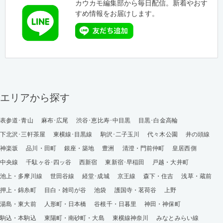
カウカモ編集部から毎日配信。新着やおす
すめ情報をお届けします。
エリアから探す
表参道･青山
麻布･広尾
渋谷･恵比寿･中目黒
目黒･白金高輪
下北沢･三軒茶屋
東横線･目黒線
駒沢･二子玉川
代々木公園
井の頭線
神楽坂
品川・田町
銀座・築地
豊洲
清澄・門前仲町
皇居西側
中央線
千駄ヶ谷･四ッ谷
西新宿
東新宿･早稲田
戸越・大井町
池上・多摩川線
世田谷線
経堂･成城
京王線
森下・住吉
浅草・蔵前
押上・錦糸町
目白・雑司が谷
池袋
護国寺・茗荷谷
上野
湯島・東大前
人形町・日本橋
谷根千・日暮里
神田・神保町
駒込・本駒込
東陽町・南砂町・大島
東横線神奈川
みなとみらい線