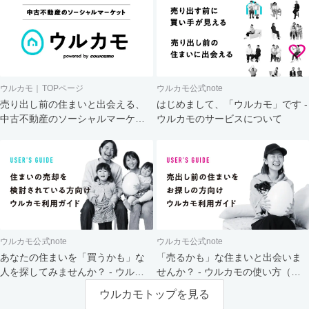
ウルカモ｜TOPページ
ウルカモ公式note
売り出し前の住まいと出会える、
はじめまして、「ウルカモ」です -
中古不動産のソーシャルマーケッ
ウルカモのサービスについて
ト
ウルカモ公式note
ウルカモ公式note
あなたの住まいを「買うかも」な
「売るかも」な住まいと出会いま
人を探してみませんか？ - ウルカ
せんか？ - ウルカモの使い方（買
モの使い方（売主さま向け）
主さま向け）
ウルカモトップを見る