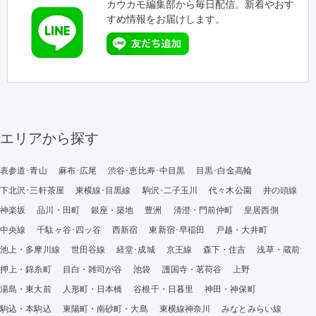
カウカモ編集部から毎日配信。新着やおす
すめ情報をお届けします。
エリアから探す
表参道･青山
麻布･広尾
渋谷･恵比寿･中目黒
目黒･白金高輪
下北沢･三軒茶屋
東横線･目黒線
駒沢･二子玉川
代々木公園
井の頭線
神楽坂
品川・田町
銀座・築地
豊洲
清澄・門前仲町
皇居西側
中央線
千駄ヶ谷･四ッ谷
西新宿
東新宿･早稲田
戸越・大井町
池上・多摩川線
世田谷線
経堂･成城
京王線
森下・住吉
浅草・蔵前
押上・錦糸町
目白・雑司が谷
池袋
護国寺・茗荷谷
上野
湯島・東大前
人形町・日本橋
谷根千・日暮里
神田・神保町
駒込・本駒込
東陽町・南砂町・大島
東横線神奈川
みなとみらい線