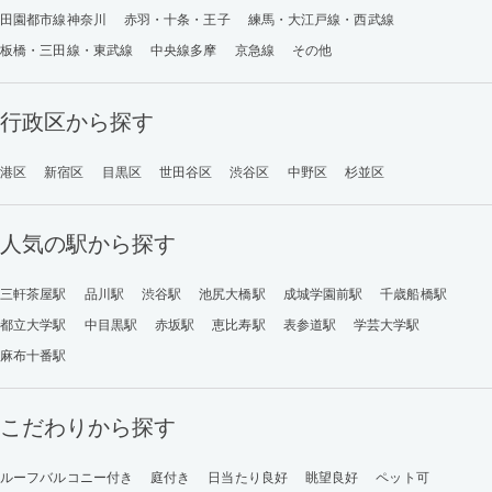
田園都市線神奈川
赤羽・十条・王子
練馬・大江戸線・西武線
板橋・三田線・東武線
中央線多摩
京急線
その他
行政区から探す
港区
新宿区
目黒区
世田谷区
渋谷区
中野区
杉並区
人気の駅から探す
三軒茶屋駅
品川駅
渋谷駅
池尻大橋駅
成城学園前駅
千歳船橋駅
都立大学駅
中目黒駅
赤坂駅
恵比寿駅
表参道駅
学芸大学駅
麻布十番駅
こだわりから探す
ルーフバルコニー付き
庭付き
日当たり良好
眺望良好
ペット可