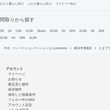
ひとり暮らし向け
ふたり暮らし向け
ファミリー向け
間取りから探す
1R
1K
1DK
1LDK
Studio
SLDK
2K
2DK
2LDK
3K
3DK
3LDK
4K
4DK
4LDK
中古・リノベーションマンションならcowcamo
横浜市青葉区
たまプ
アカウント
マイページ
お知らせ
最近見た物件
保存物件
保存した検索条件
フォロー中のMIX
アカウント設定
メルマガ設定