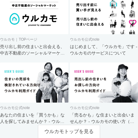
ウルカモ｜TOPページ
ウルカモ公式note
売り出し前の住まいと出会える、
はじめまして、「ウルカモ」です -
中古不動産のソーシャルマーケッ
ウルカモのサービスについて
ト
ウルカモ公式note
ウルカモ公式note
あなたの住まいを「買うかも」な
「売るかも」な住まいと出会いま
人を探してみませんか？ - ウルカ
せんか？ - ウルカモの使い方（買
モの使い方（売主さま向け）
主さま向け）
ウルカモトップを見る