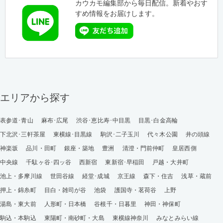
カウカモ編集部から毎日配信。新着やおす
すめ情報をお届けします。
エリアから探す
表参道･青山
麻布･広尾
渋谷･恵比寿･中目黒
目黒･白金高輪
下北沢･三軒茶屋
東横線･目黒線
駒沢･二子玉川
代々木公園
井の頭線
神楽坂
品川・田町
銀座・築地
豊洲
清澄・門前仲町
皇居西側
中央線
千駄ヶ谷･四ッ谷
西新宿
東新宿･早稲田
戸越・大井町
池上・多摩川線
世田谷線
経堂･成城
京王線
森下・住吉
浅草・蔵前
押上・錦糸町
目白・雑司が谷
池袋
護国寺・茗荷谷
上野
湯島・東大前
人形町・日本橋
谷根千・日暮里
神田・神保町
駒込・本駒込
東陽町・南砂町・大島
東横線神奈川
みなとみらい線