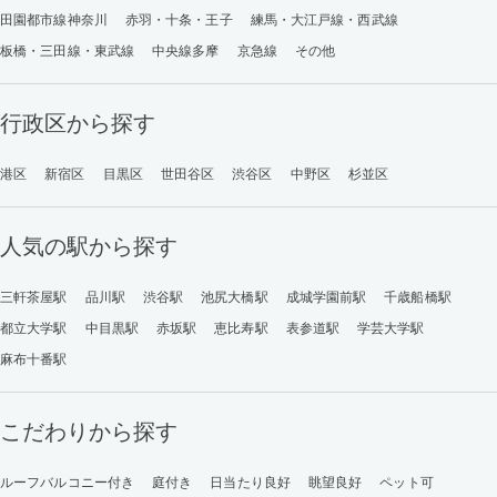
田園都市線神奈川
赤羽・十条・王子
練馬・大江戸線・西武線
板橋・三田線・東武線
中央線多摩
京急線
その他
行政区から探す
港区
新宿区
目黒区
世田谷区
渋谷区
中野区
杉並区
人気の駅から探す
三軒茶屋駅
品川駅
渋谷駅
池尻大橋駅
成城学園前駅
千歳船橋駅
都立大学駅
中目黒駅
赤坂駅
恵比寿駅
表参道駅
学芸大学駅
麻布十番駅
こだわりから探す
ルーフバルコニー付き
庭付き
日当たり良好
眺望良好
ペット可