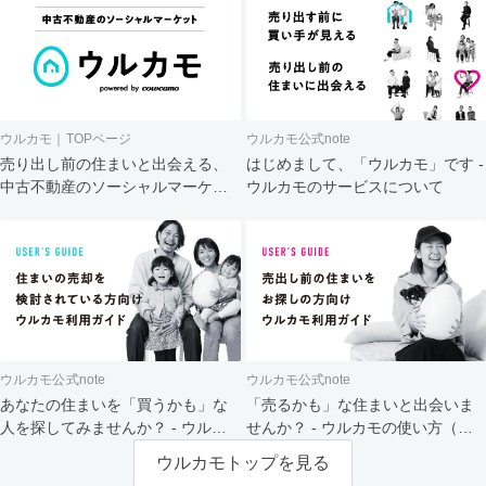
ウルカモ｜TOPページ
ウルカモ公式note
売り出し前の住まいと出会える、
はじめまして、「ウルカモ」です -
中古不動産のソーシャルマーケッ
ウルカモのサービスについて
ト
ウルカモ公式note
ウルカモ公式note
あなたの住まいを「買うかも」な
「売るかも」な住まいと出会いま
人を探してみませんか？ - ウルカ
せんか？ - ウルカモの使い方（買
モの使い方（売主さま向け）
主さま向け）
ウルカモトップを見る