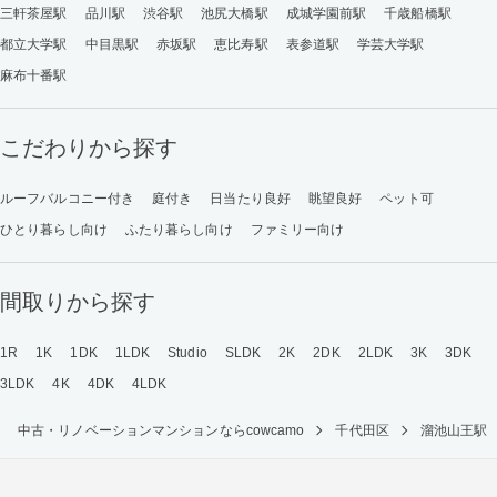
三軒茶屋駅
品川駅
渋谷駅
池尻大橋駅
成城学園前駅
千歳船橋駅
都立大学駅
中目黒駅
赤坂駅
恵比寿駅
表参道駅
学芸大学駅
麻布十番駅
こだわりから探す
ルーフバルコニー付き
庭付き
日当たり良好
眺望良好
ペット可
ひとり暮らし向け
ふたり暮らし向け
ファミリー向け
間取りから探す
1R
1K
1DK
1LDK
Studio
SLDK
2K
2DK
2LDK
3K
3DK
3LDK
4K
4DK
4LDK
中古・リノベーションマンションならcowcamo
千代田区
溜池山王駅