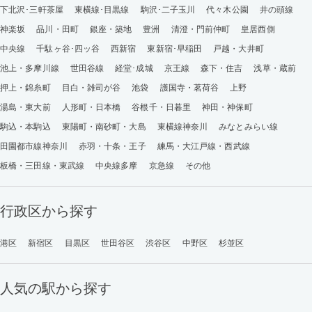
下北沢･三軒茶屋
東横線･目黒線
駒沢･二子玉川
代々木公園
井の頭線
神楽坂
品川・田町
銀座・築地
豊洲
清澄・門前仲町
皇居西側
中央線
千駄ヶ谷･四ッ谷
西新宿
東新宿･早稲田
戸越・大井町
池上・多摩川線
世田谷線
経堂･成城
京王線
森下・住吉
浅草・蔵前
押上・錦糸町
目白・雑司が谷
池袋
護国寺・茗荷谷
上野
湯島・東大前
人形町・日本橋
谷根千・日暮里
神田・神保町
駒込・本駒込
東陽町・南砂町・大島
東横線神奈川
みなとみらい線
田園都市線神奈川
赤羽・十条・王子
練馬・大江戸線・西武線
板橋・三田線・東武線
中央線多摩
京急線
その他
行政区から探す
港区
新宿区
目黒区
世田谷区
渋谷区
中野区
杉並区
人気の駅から探す