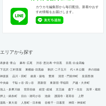
カウカモ編集部から毎日配信。新着やおす
すめ情報をお届けします。
エリアから探す
表参道･青山
麻布･広尾
渋谷･恵比寿･中目黒
目黒･白金高輪
下北沢･三軒茶屋
東横線･目黒線
駒沢･二子玉川
代々木公園
井の頭線
神楽坂
品川・田町
銀座・築地
豊洲
清澄・門前仲町
皇居西側
中央線
千駄ヶ谷･四ッ谷
西新宿
東新宿･早稲田
戸越・大井町
池上・多摩川線
世田谷線
経堂･成城
京王線
森下・住吉
浅草・蔵前
押上・錦糸町
目白・雑司が谷
池袋
護国寺・茗荷谷
上野
湯島・東大前
人形町・日本橋
谷根千・日暮里
神田・神保町