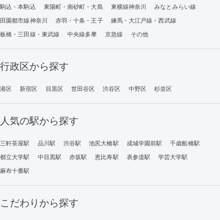
駒込・本駒込
東陽町・南砂町・大島
東横線神奈川
みなとみらい線
田園都市線神奈川
赤羽・十条・王子
練馬・大江戸線・西武線
板橋・三田線・東武線
中央線多摩
京急線
その他
行政区から探す
港区
新宿区
目黒区
世田谷区
渋谷区
中野区
杉並区
人気の駅から探す
三軒茶屋駅
品川駅
渋谷駅
池尻大橋駅
成城学園前駅
千歳船橋駅
都立大学駅
中目黒駅
赤坂駅
恵比寿駅
表参道駅
学芸大学駅
麻布十番駅
こだわりから探す