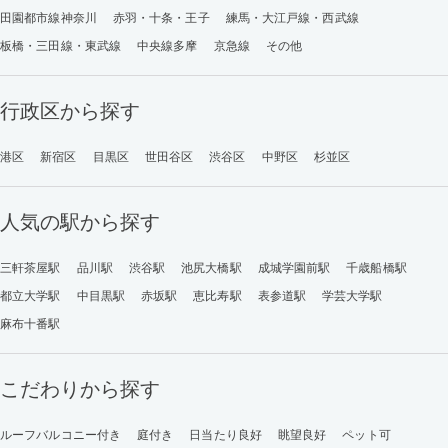
田園都市線神奈川
赤羽・十条・王子
練馬・大江戸線・西武線
板橋・三田線・東武線
中央線多摩
京急線
その他
行政区から探す
港区
新宿区
目黒区
世田谷区
渋谷区
中野区
杉並区
人気の駅から探す
三軒茶屋駅
品川駅
渋谷駅
池尻大橋駅
成城学園前駅
千歳船橋駅
都立大学駅
中目黒駅
赤坂駅
恵比寿駅
表参道駅
学芸大学駅
麻布十番駅
こだわりから探す
ルーフバルコニー付き
庭付き
日当たり良好
眺望良好
ペット可