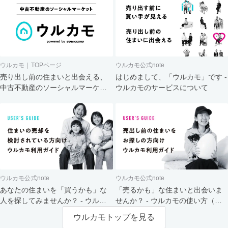
ウルカモ｜TOPページ
ウルカモ公式note
売り出し前の住まいと出会える、
はじめまして、「ウルカモ」です -
中古不動産のソーシャルマーケッ
ウルカモのサービスについて
ト
ウルカモ公式note
ウルカモ公式note
あなたの住まいを「買うかも」な
「売るかも」な住まいと出会いま
人を探してみませんか？ - ウルカ
せんか？ - ウルカモの使い方（買
モの使い方（売主さま向け）
主さま向け）
ウルカモトップを見る