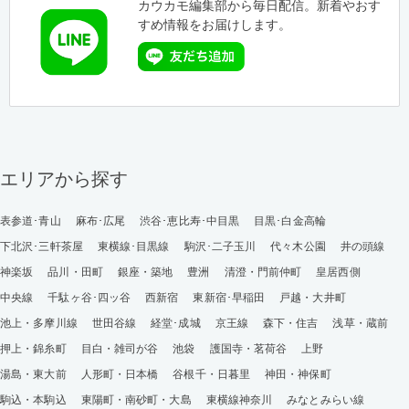
カウカモ編集部から毎日配信。新着やおす
すめ情報をお届けします。
エリアから探す
表参道･青山
麻布･広尾
渋谷･恵比寿･中目黒
目黒･白金高輪
下北沢･三軒茶屋
東横線･目黒線
駒沢･二子玉川
代々木公園
井の頭線
神楽坂
品川・田町
銀座・築地
豊洲
清澄・門前仲町
皇居西側
中央線
千駄ヶ谷･四ッ谷
西新宿
東新宿･早稲田
戸越・大井町
池上・多摩川線
世田谷線
経堂･成城
京王線
森下・住吉
浅草・蔵前
押上・錦糸町
目白・雑司が谷
池袋
護国寺・茗荷谷
上野
湯島・東大前
人形町・日本橋
谷根千・日暮里
神田・神保町
駒込・本駒込
東陽町・南砂町・大島
東横線神奈川
みなとみらい線