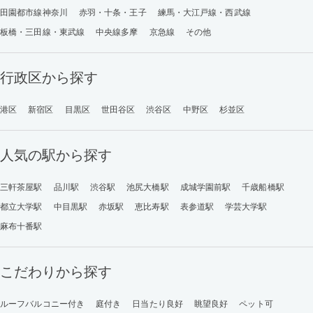
田園都市線神奈川
赤羽・十条・王子
練馬・大江戸線・西武線
板橋・三田線・東武線
中央線多摩
京急線
その他
行政区から探す
港区
新宿区
目黒区
世田谷区
渋谷区
中野区
杉並区
人気の駅から探す
三軒茶屋駅
品川駅
渋谷駅
池尻大橋駅
成城学園前駅
千歳船橋駅
都立大学駅
中目黒駅
赤坂駅
恵比寿駅
表参道駅
学芸大学駅
麻布十番駅
こだわりから探す
ルーフバルコニー付き
庭付き
日当たり良好
眺望良好
ペット可