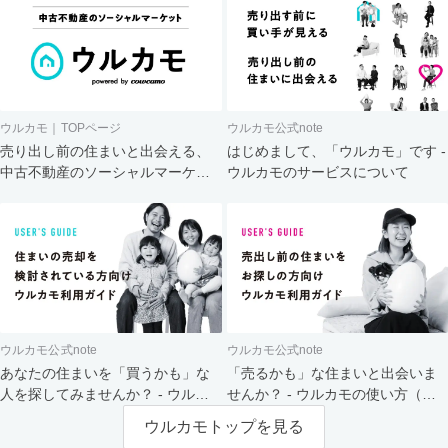
ウルカモ｜TOPページ
ウルカモ公式note
売り出し前の住まいと出会える、
はじめまして、「ウルカモ」です -
中古不動産のソーシャルマーケッ
ウルカモのサービスについて
ト
ウルカモ公式note
ウルカモ公式note
あなたの住まいを「買うかも」な
「売るかも」な住まいと出会いま
人を探してみませんか？ - ウルカ
せんか？ - ウルカモの使い方（買
モの使い方（売主さま向け）
主さま向け）
ウルカモトップを見る