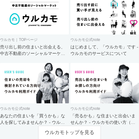
ウルカモ｜TOPページ
ウルカモ公式note
売り出し前の住まいと出会える、
はじめまして、「ウルカモ」です -
中古不動産のソーシャルマーケッ
ウルカモのサービスについて
ト
ウルカモ公式note
ウルカモ公式note
あなたの住まいを「買うかも」な
「売るかも」な住まいと出会いま
人を探してみませんか？ - ウルカ
せんか？ - ウルカモの使い方（買
モの使い方（売主さま向け）
主さま向け）
ウルカモトップを見る