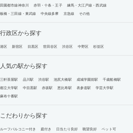
田園都市線神奈川
赤羽・十条・王子
練馬・大江戸線・西武線
板橋・三田線・東武線
中央線多摩
京急線
その他
行政区から探す
港区
新宿区
目黒区
世田谷区
渋谷区
中野区
杉並区
人気の駅から探す
三軒茶屋駅
品川駅
渋谷駅
池尻大橋駅
成城学園前駅
千歳船橋駅
都立大学駅
中目黒駅
赤坂駅
恵比寿駅
表参道駅
学芸大学駅
麻布十番駅
こだわりから探す
ルーフバルコニー付き
庭付き
日当たり良好
眺望良好
ペット可