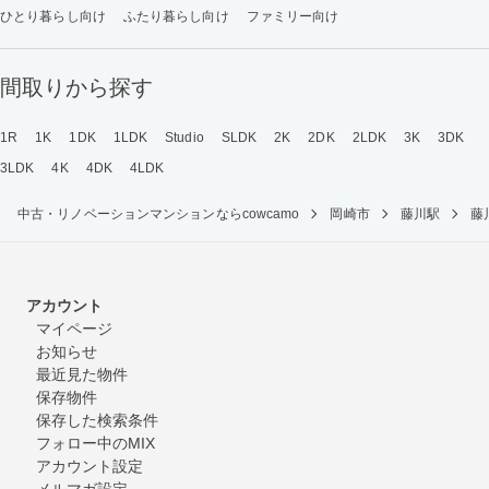
ひとり暮らし向け
ふたり暮らし向け
ファミリー向け
間取りから探す
1R
1K
1DK
1LDK
Studio
SLDK
2K
2DK
2LDK
3K
3DK
3LDK
4K
4DK
4LDK
中古・リノベーションマンションならcowcamo
岡崎市
藤川駅
藤
アカウント
マイページ
お知らせ
最近見た物件
保存物件
保存した検索条件
フォロー中のMIX
アカウント設定
メルマガ設定