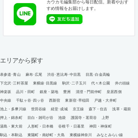
カウカモ編集部から毎日配信。新着やおす
すめ情報をお届けします。
エリアから探す
表参道･青山
麻布･広尾
渋谷･恵比寿･中目黒
目黒･白金高輪
下北沢･三軒茶屋
東横線･目黒線
駒沢･二子玉川
代々木公園
井の頭線
神楽坂
品川・田町
銀座・築地
豊洲
清澄・門前仲町
皇居西側
中央線
千駄ヶ谷･四ッ谷
西新宿
東新宿･早稲田
戸越・大井町
池上・多摩川線
世田谷線
経堂･成城
京王線
森下・住吉
浅草・蔵前
押上・錦糸町
目白・雑司が谷
池袋
護国寺・茗荷谷
上野
湯島・東大前
人形町・日本橋
谷根千・日暮里
神田・神保町
駒込・本駒込
東陽町・南砂町・大島
東横線神奈川
みなとみらい線