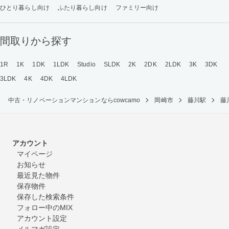
ひとり暮らし向け
ふたり暮らし向け
ファミリー向け
間取りから探す
1R
1K
1DK
1LDK
Studio
SLDK
2K
2DK
2LDK
3K
3DK
3LDK
4K
4DK
4LDK
中古・リノベーションマンションならcowcamo
岡崎市
藤川駅
藤
アカウント
マイページ
お知らせ
最近見た物件
保存物件
保存した検索条件
フォロー中のMIX
アカウント設定
メルマガ設定