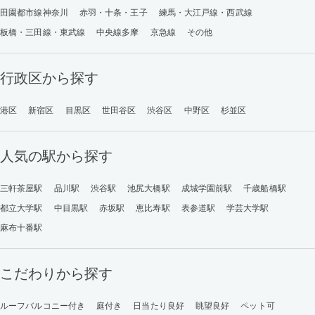
田園都市線神奈川
赤羽・十条・王子
練馬・大江戸線・西武線
板橋・三田線・東武線
中央線多摩
京急線
その他
行政区から探す
港区
新宿区
目黒区
世田谷区
渋谷区
中野区
杉並区
人気の駅から探す
三軒茶屋駅
品川駅
渋谷駅
池尻大橋駅
成城学園前駅
千歳船橋駅
都立大学駅
中目黒駅
赤坂駅
恵比寿駅
表参道駅
学芸大学駅
麻布十番駅
こだわりから探す
ルーフバルコニー付き
庭付き
日当たり良好
眺望良好
ペット可