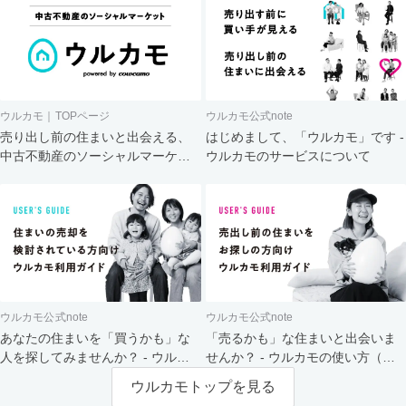
ウルカモ｜TOPページ
ウルカモ公式note
売り出し前の住まいと出会える、
はじめまして、「ウルカモ」です -
中古不動産のソーシャルマーケッ
ウルカモのサービスについて
ト
ウルカモ公式note
ウルカモ公式note
あなたの住まいを「買うかも」な
「売るかも」な住まいと出会いま
人を探してみませんか？ - ウルカ
せんか？ - ウルカモの使い方（買
モの使い方（売主さま向け）
主さま向け）
ウルカモトップを見る