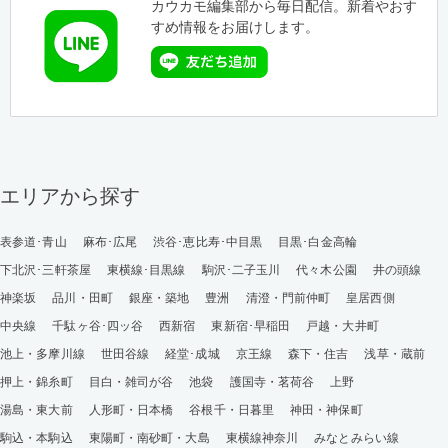
カウカモ編集部から毎日配信。新着やおす
すめ情報をお届けします。
エリアから探す
表参道･青山
麻布･広尾
渋谷･恵比寿･中目黒
目黒･白金高輪
下北沢･三軒茶屋
東横線･目黒線
駒沢･二子玉川
代々木公園
井の頭線
神楽坂
品川・田町
銀座・築地
豊洲
清澄・門前仲町
皇居西側
中央線
千駄ヶ谷･四ッ谷
西新宿
東新宿･早稲田
戸越・大井町
池上・多摩川線
世田谷線
経堂･成城
京王線
森下・住吉
浅草・蔵前
押上・錦糸町
目白・雑司が谷
池袋
護国寺・茗荷谷
上野
湯島・東大前
人形町・日本橋
谷根千・日暮里
神田・神保町
駒込・本駒込
東陽町・南砂町・大島
東横線神奈川
みなとみらい線