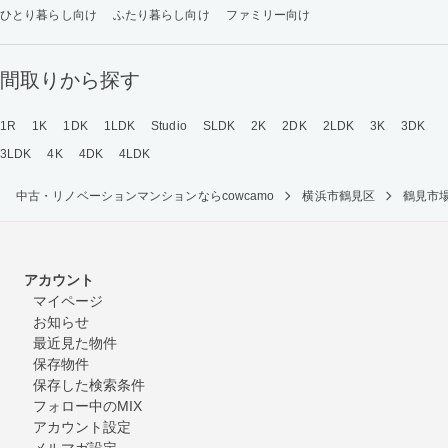
ひとり暮らし向け
ふたり暮らし向け
ファミリー向け
間取りから探す
1R
1K
1DK
1LDK
Studio
SLDK
2K
2DK
2LDK
3K
3DK
3LDK
4K
4DK
4LDK
中古・リノベーションマンションならcowcamo
横浜市鶴見区
鶴見市
アカウント
マイページ
お知らせ
最近見た物件
保存物件
保存した検索条件
フォロー中のMIX
アカウント設定
メルマガ設定