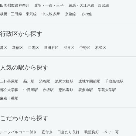
田園都市線神奈川
赤羽・十条・王子
練馬・大江戸線・西武線
板橋・三田線・東武線
中央線多摩
京急線
その他
行政区から探す
港区
新宿区
目黒区
世田谷区
渋谷区
中野区
杉並区
人気の駅から探す
三軒茶屋駅
品川駅
渋谷駅
池尻大橋駅
成城学園前駅
千歳船橋駅
都立大学駅
中目黒駅
赤坂駅
恵比寿駅
表参道駅
学芸大学駅
麻布十番駅
こだわりから探す
ルーフバルコニー付き
庭付き
日当たり良好
眺望良好
ペット可