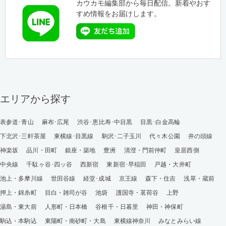
カウカモ編集部から毎日配信。新着やおす
すめ情報をお届けします。
エリアから探す
表参道･青山
麻布･広尾
渋谷･恵比寿･中目黒
目黒･白金高輪
下北沢･三軒茶屋
東横線･目黒線
駒沢･二子玉川
代々木公園
井の頭線
神楽坂
品川・田町
銀座・築地
豊洲
清澄・門前仲町
皇居西側
中央線
千駄ヶ谷･四ッ谷
西新宿
東新宿･早稲田
戸越・大井町
池上・多摩川線
世田谷線
経堂･成城
京王線
森下・住吉
浅草・蔵前
押上・錦糸町
目白・雑司が谷
池袋
護国寺・茗荷谷
上野
湯島・東大前
人形町・日本橋
谷根千・日暮里
神田・神保町
駒込・本駒込
東陽町・南砂町・大島
東横線神奈川
みなとみらい線