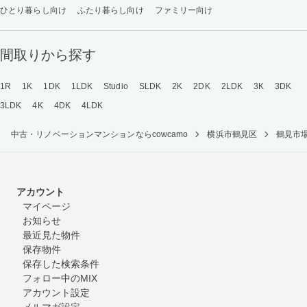
ひとり暮らし向け
ふたり暮らし向け
ファミリー向け
間取りから探す
1R
1K
1DK
1LDK
Studio
SLDK
2K
2DK
2LDK
3K
3DK
3LDK
4K
4DK
4LDK
中古・リノベーションマンションならcowcamo
横浜市鶴見区
鶴見市
アカウント
マイページ
お知らせ
最近見た物件
保存物件
保存した検索条件
フォロー中のMIX
アカウント設定
メルマガ設定