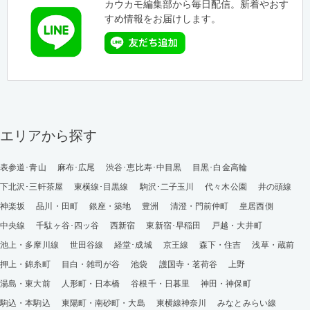
カウカモ編集部から毎日配信。新着やおす
すめ情報をお届けします。
エリアから探す
表参道･青山
麻布･広尾
渋谷･恵比寿･中目黒
目黒･白金高輪
下北沢･三軒茶屋
東横線･目黒線
駒沢･二子玉川
代々木公園
井の頭線
神楽坂
品川・田町
銀座・築地
豊洲
清澄・門前仲町
皇居西側
中央線
千駄ヶ谷･四ッ谷
西新宿
東新宿･早稲田
戸越・大井町
池上・多摩川線
世田谷線
経堂･成城
京王線
森下・住吉
浅草・蔵前
押上・錦糸町
目白・雑司が谷
池袋
護国寺・茗荷谷
上野
湯島・東大前
人形町・日本橋
谷根千・日暮里
神田・神保町
駒込・本駒込
東陽町・南砂町・大島
東横線神奈川
みなとみらい線