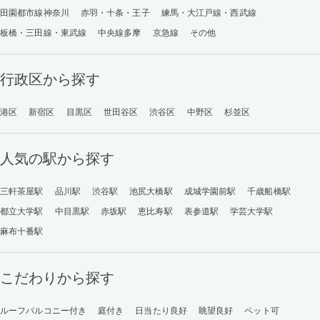
田園都市線神奈川
赤羽・十条・王子
練馬・大江戸線・西武線
板橋・三田線・東武線
中央線多摩
京急線
その他
行政区から探す
港区
新宿区
目黒区
世田谷区
渋谷区
中野区
杉並区
人気の駅から探す
三軒茶屋駅
品川駅
渋谷駅
池尻大橋駅
成城学園前駅
千歳船橋駅
都立大学駅
中目黒駅
赤坂駅
恵比寿駅
表参道駅
学芸大学駅
麻布十番駅
こだわりから探す
ルーフバルコニー付き
庭付き
日当たり良好
眺望良好
ペット可