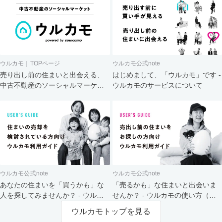
ウルカモ｜TOPページ
ウルカモ公式note
売り出し前の住まいと出会える、
はじめまして、「ウルカモ」です -
中古不動産のソーシャルマーケッ
ウルカモのサービスについて
ト
ウルカモ公式note
ウルカモ公式note
あなたの住まいを「買うかも」な
「売るかも」な住まいと出会いま
人を探してみませんか？ - ウルカ
せんか？ - ウルカモの使い方（買
モの使い方（売主さま向け）
主さま向け）
ウルカモトップを見る