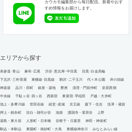
カウカモ編集部から毎日配信。新着やおす
すめ情報をお届けします。
エリアから探す
表参道･青山
麻布･広尾
渋谷･恵比寿･中目黒
目黒･白金高輪
下北沢･三軒茶屋
東横線･目黒線
駒沢･二子玉川
代々木公園
井の頭線
神楽坂
品川・田町
銀座・築地
豊洲
清澄・門前仲町
皇居西側
中央線
千駄ヶ谷･四ッ谷
西新宿
東新宿･早稲田
戸越・大井町
池上・多摩川線
世田谷線
経堂･成城
京王線
森下・住吉
浅草・蔵前
押上・錦糸町
目白・雑司が谷
池袋
護国寺・茗荷谷
上野
湯島・東大前
人形町・日本橋
谷根千・日暮里
神田・神保町
駒込・本駒込
東陽町・南砂町・大島
東横線神奈川
みなとみらい線