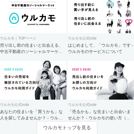
ウルカモ｜TOPページ
ウルカモ公式note
売り出し前の住まいと出会える、
はじめまして、「ウルカモ」です -
中古不動産のソーシャルマーケッ
ウルカモのサービスについて
ト
ウルカモ公式note
ウルカモ公式note
あなたの住まいを「買うかも」な
「売るかも」な住まいと出会いま
人を探してみませんか？ - ウルカ
せんか？ - ウルカモの使い方（買
モの使い方（売主さま向け）
主さま向け）
ウルカモトップを見る