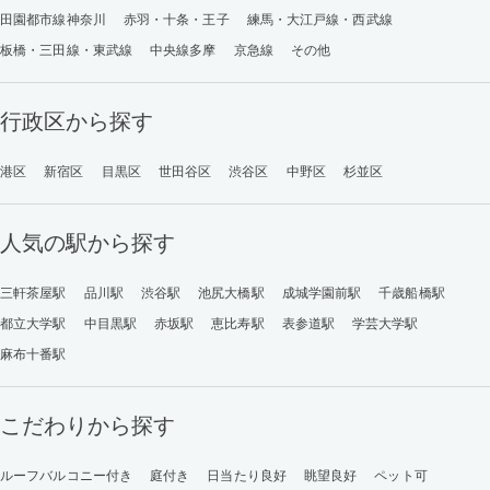
田園都市線神奈川
赤羽・十条・王子
練馬・大江戸線・西武線
板橋・三田線・東武線
中央線多摩
京急線
その他
行政区から探す
港区
新宿区
目黒区
世田谷区
渋谷区
中野区
杉並区
人気の駅から探す
三軒茶屋駅
品川駅
渋谷駅
池尻大橋駅
成城学園前駅
千歳船橋駅
都立大学駅
中目黒駅
赤坂駅
恵比寿駅
表参道駅
学芸大学駅
麻布十番駅
こだわりから探す
ルーフバルコニー付き
庭付き
日当たり良好
眺望良好
ペット可