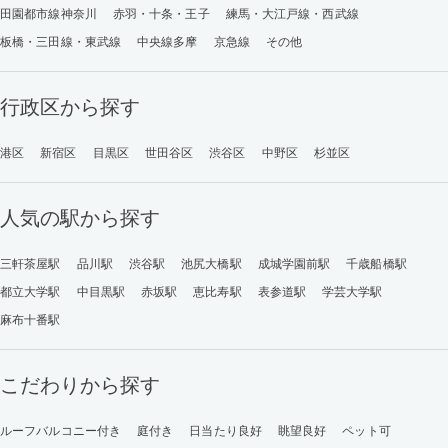
田園都市線神奈川
赤羽・十条・王子
練馬・大江戸線・西武線
板橋・三田線・東武線
中央線多摩
京急線
その他
行政区から探す
港区
新宿区
目黒区
世田谷区
渋谷区
中野区
杉並区
人気の駅から探す
三軒茶屋駅
品川駅
渋谷駅
池尻大橋駅
成城学園前駅
千歳船橋駅
都立大学駅
中目黒駅
赤坂駅
恵比寿駅
表参道駅
学芸大学駅
麻布十番駅
こだわりから探す
ルーフバルコニー付き
庭付き
日当たり良好
眺望良好
ペット可