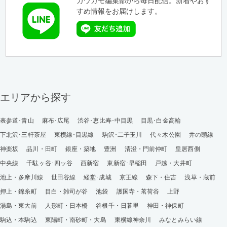
カウカモ編集部から毎日配信。新着やおす
すめ情報をお届けします。
エリアから探す
表参道･青山
麻布･広尾
渋谷･恵比寿･中目黒
目黒･白金高輪
下北沢･三軒茶屋
東横線･目黒線
駒沢･二子玉川
代々木公園
井の頭線
神楽坂
品川・田町
銀座・築地
豊洲
清澄・門前仲町
皇居西側
中央線
千駄ヶ谷･四ッ谷
西新宿
東新宿･早稲田
戸越・大井町
池上・多摩川線
世田谷線
経堂･成城
京王線
森下・住吉
浅草・蔵前
押上・錦糸町
目白・雑司が谷
池袋
護国寺・茗荷谷
上野
湯島・東大前
人形町・日本橋
谷根千・日暮里
神田・神保町
駒込・本駒込
東陽町・南砂町・大島
東横線神奈川
みなとみらい線