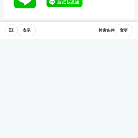
表示
検索条件
変更
エリアから探す
表参道･青山
麻布･広尾
渋谷･恵比寿･中目黒
目黒･白金高輪
下北沢･三軒茶屋
東横線･目黒線
駒沢･二子玉川
代々木公園
井の頭線
神楽坂
品川・田町
銀座・築地
豊洲
清澄・門前仲町
皇居西側
中央線
千駄ヶ谷･四ッ谷
西新宿
東新宿･早稲田
戸越・大井町
池上・多摩川線
世田谷線
経堂･成城
京王線
森下・住吉
浅草・蔵前
押上・錦糸町
目白・雑司が谷
池袋
護国寺・茗荷谷
上野
湯島・東大前
人形町・日本橋
谷根千・日暮里
神田・神保町
駒込・本駒込
東陽町・南砂町・大島
東横線神奈川
みなとみらい線
田園都市線神奈川
赤羽・十条・王子
練馬・大江戸線・西武線
板橋・三田線・東武線
中央線多摩
京急線
その他