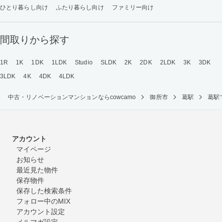
ひとり暮らし向け
ふたり暮らし向け
ファミリー向け
間取りから探す
1R
1K
1DK
1LDK
Studio
SLDK
2K
2DK
2LDK
3K
3DK
3LDK
4K
4DK
4LDK
中古・リノベーションマンションならcowcamo
御所市
葛駅
葛駅
アカウント
マイページ
お知らせ
最近見た物件
保存物件
保存した検索条件
フォロー中のMIX
アカウント設定
メルマガ設定