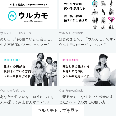
ウルカモ｜TOPページ
ウルカモ公式note
売り出し前の住まいと出会える、
はじめまして、「ウルカモ」です -
中古不動産のソーシャルマーケッ
ウルカモのサービスについて
ト
ウルカモ公式note
ウルカモ公式note
あなたの住まいを「買うかも」な
「売るかも」な住まいと出会いま
人を探してみませんか？ - ウルカ
せんか？ - ウルカモの使い方（買
モの使い方（売主さま向け）
主さま向け）
ウルカモトップを見る