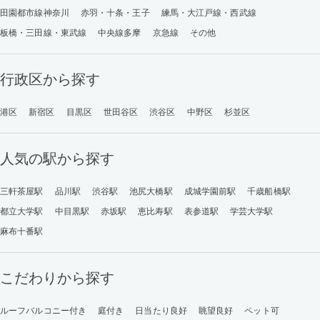
田園都市線神奈川
赤羽・十条・王子
練馬・大江戸線・西武線
板橋・三田線・東武線
中央線多摩
京急線
その他
行政区から探す
港区
新宿区
目黒区
世田谷区
渋谷区
中野区
杉並区
人気の駅から探す
三軒茶屋駅
品川駅
渋谷駅
池尻大橋駅
成城学園前駅
千歳船橋駅
都立大学駅
中目黒駅
赤坂駅
恵比寿駅
表参道駅
学芸大学駅
麻布十番駅
こだわりから探す
ルーフバルコニー付き
庭付き
日当たり良好
眺望良好
ペット可