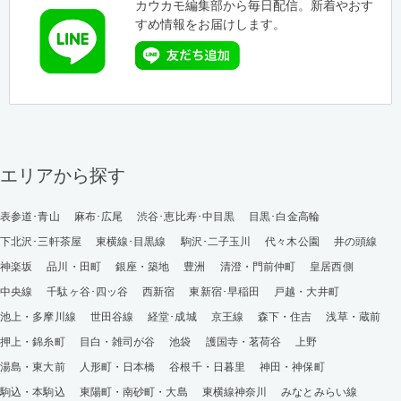
カウカモ編集部から毎日配信。新着やおす
すめ情報をお届けします。
エリアから探す
表参道･青山
麻布･広尾
渋谷･恵比寿･中目黒
目黒･白金高輪
下北沢･三軒茶屋
東横線･目黒線
駒沢･二子玉川
代々木公園
井の頭線
神楽坂
品川・田町
銀座・築地
豊洲
清澄・門前仲町
皇居西側
中央線
千駄ヶ谷･四ッ谷
西新宿
東新宿･早稲田
戸越・大井町
池上・多摩川線
世田谷線
経堂･成城
京王線
森下・住吉
浅草・蔵前
押上・錦糸町
目白・雑司が谷
池袋
護国寺・茗荷谷
上野
湯島・東大前
人形町・日本橋
谷根千・日暮里
神田・神保町
駒込・本駒込
東陽町・南砂町・大島
東横線神奈川
みなとみらい線