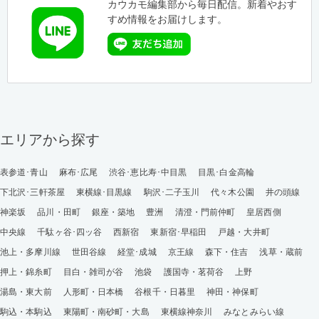
カウカモ編集部から毎日配信。新着やおす
すめ情報をお届けします。
エリアから探す
表参道･青山
麻布･広尾
渋谷･恵比寿･中目黒
目黒･白金高輪
下北沢･三軒茶屋
東横線･目黒線
駒沢･二子玉川
代々木公園
井の頭線
神楽坂
品川・田町
銀座・築地
豊洲
清澄・門前仲町
皇居西側
中央線
千駄ヶ谷･四ッ谷
西新宿
東新宿･早稲田
戸越・大井町
池上・多摩川線
世田谷線
経堂･成城
京王線
森下・住吉
浅草・蔵前
押上・錦糸町
目白・雑司が谷
池袋
護国寺・茗荷谷
上野
湯島・東大前
人形町・日本橋
谷根千・日暮里
神田・神保町
駒込・本駒込
東陽町・南砂町・大島
東横線神奈川
みなとみらい線