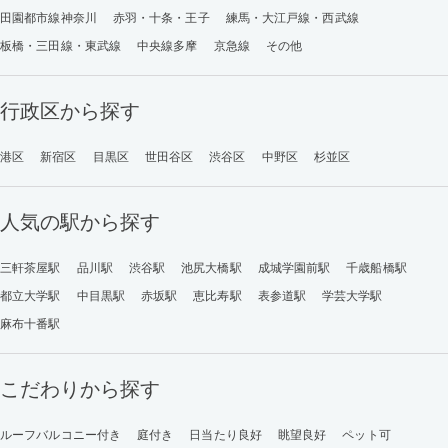
田園都市線神奈川
赤羽・十条・王子
練馬・大江戸線・西武線
板橋・三田線・東武線
中央線多摩
京急線
その他
行政区から探す
港区
新宿区
目黒区
世田谷区
渋谷区
中野区
杉並区
人気の駅から探す
三軒茶屋駅
品川駅
渋谷駅
池尻大橋駅
成城学園前駅
千歳船橋駅
都立大学駅
中目黒駅
赤坂駅
恵比寿駅
表参道駅
学芸大学駅
麻布十番駅
こだわりから探す
ルーフバルコニー付き
庭付き
日当たり良好
眺望良好
ペット可