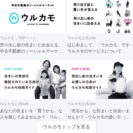
ウルカモ｜TOPページ
ウルカモ公式note
売り出し前の住まいと出会える、
はじめまして、「ウルカモ」です -
中古不動産のソーシャルマーケッ
ウルカモのサービスについて
ト
ウルカモ公式note
ウルカモ公式note
あなたの住まいを「買うかも」な
「売るかも」な住まいと出会いま
人を探してみませんか？ - ウルカ
せんか？ - ウルカモの使い方（買
モの使い方（売主さま向け）
主さま向け）
ウルカモトップを見る