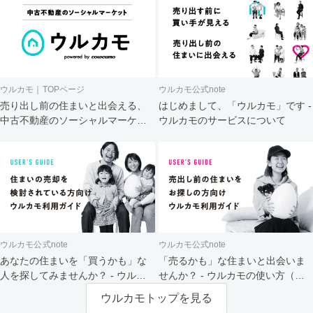
ウルカモ｜TOPページ
ウルカモ公式note
売り出し前の住まいと出会える、
はじめまして、「ウルカモ」です -
中古不動産のソーシャルマーケッ
ウルカモのサービスについて
ト
ウルカモ公式note
ウルカモ公式note
あなたの住まいを「買うかも」な
「売るかも」な住まいと出会いま
人を探してみませんか？ - ウルカ
せんか？ - ウルカモの使い方（買
モの使い方（売主さま向け）
主さま向け）
ウルカモトップを見る