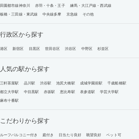
田園都市線神奈川
赤羽・十条・王子
練馬・大江戸線・西武線
板橋・三田線・東武線
中央線多摩
京急線
その他
行政区から探す
港区
新宿区
目黒区
世田谷区
渋谷区
中野区
杉並区
人気の駅から探す
三軒茶屋駅
品川駅
渋谷駅
池尻大橋駅
成城学園前駅
千歳船橋駅
都立大学駅
中目黒駅
赤坂駅
恵比寿駅
表参道駅
学芸大学駅
麻布十番駅
こだわりから探す
ルーフバルコニー付き
庭付き
日当たり良好
眺望良好
ペット可