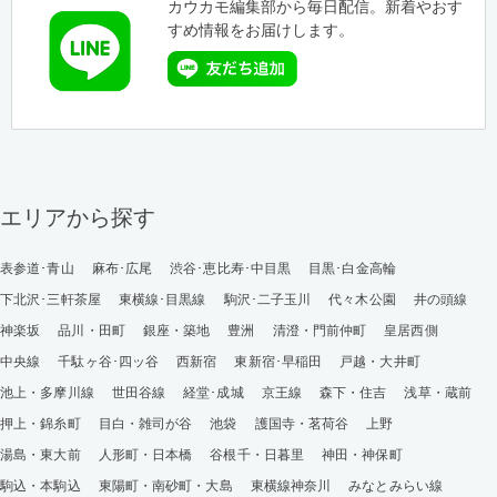
カウカモ編集部から毎日配信。新着やおす
すめ情報をお届けします。
エリアから探す
表参道･青山
麻布･広尾
渋谷･恵比寿･中目黒
目黒･白金高輪
下北沢･三軒茶屋
東横線･目黒線
駒沢･二子玉川
代々木公園
井の頭線
神楽坂
品川・田町
銀座・築地
豊洲
清澄・門前仲町
皇居西側
中央線
千駄ヶ谷･四ッ谷
西新宿
東新宿･早稲田
戸越・大井町
池上・多摩川線
世田谷線
経堂･成城
京王線
森下・住吉
浅草・蔵前
押上・錦糸町
目白・雑司が谷
池袋
護国寺・茗荷谷
上野
湯島・東大前
人形町・日本橋
谷根千・日暮里
神田・神保町
駒込・本駒込
東陽町・南砂町・大島
東横線神奈川
みなとみらい線