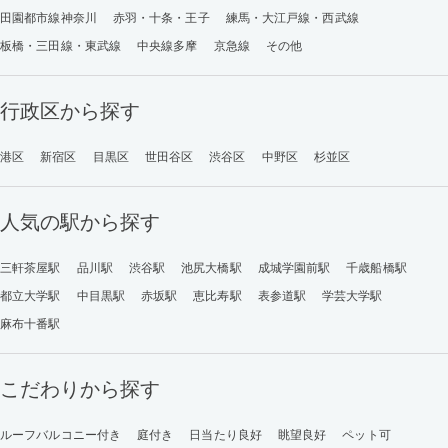
田園都市線神奈川
赤羽・十条・王子
練馬・大江戸線・西武線
板橋・三田線・東武線
中央線多摩
京急線
その他
行政区から探す
港区
新宿区
目黒区
世田谷区
渋谷区
中野区
杉並区
人気の駅から探す
三軒茶屋駅
品川駅
渋谷駅
池尻大橋駅
成城学園前駅
千歳船橋駅
都立大学駅
中目黒駅
赤坂駅
恵比寿駅
表参道駅
学芸大学駅
麻布十番駅
こだわりから探す
ルーフバルコニー付き
庭付き
日当たり良好
眺望良好
ペット可