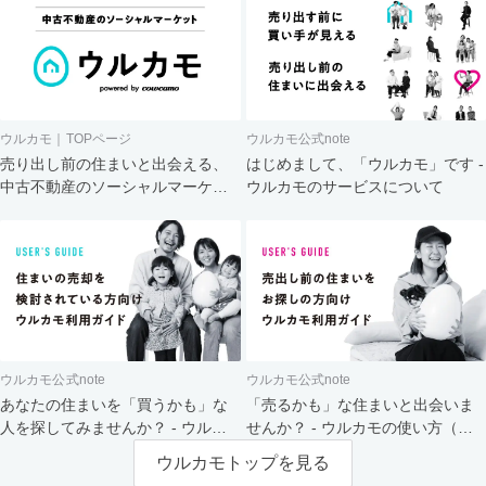
ウルカモ｜TOPページ
ウルカモ公式note
売り出し前の住まいと出会える、
はじめまして、「ウルカモ」です -
中古不動産のソーシャルマーケッ
ウルカモのサービスについて
ト
ウルカモ公式note
ウルカモ公式note
あなたの住まいを「買うかも」な
「売るかも」な住まいと出会いま
人を探してみませんか？ - ウルカ
せんか？ - ウルカモの使い方（買
モの使い方（売主さま向け）
主さま向け）
ウルカモトップを見る