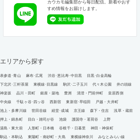
カウカモ編集部から毎日配信。新着やおす
すめ情報をお届けします。
エリアから探す
表参道･青山
麻布･広尾
渋谷･恵比寿･中目黒
目黒･白金高輪
下北沢･三軒茶屋
東横線･目黒線
駒沢･二子玉川
代々木公園
井の頭線
神楽坂
品川・田町
銀座・築地
豊洲
清澄・門前仲町
皇居西側
中央線
千駄ヶ谷･四ッ谷
西新宿
東新宿･早稲田
戸越・大井町
池上・多摩川線
世田谷線
経堂･成城
京王線
森下・住吉
浅草・蔵前
押上・錦糸町
目白・雑司が谷
池袋
護国寺・茗荷谷
上野
湯島・東大前
人形町・日本橋
谷根千・日暮里
神田・神保町
駒込・本駒込
東陽町・南砂町・大島
東横線神奈川
みなとみらい線