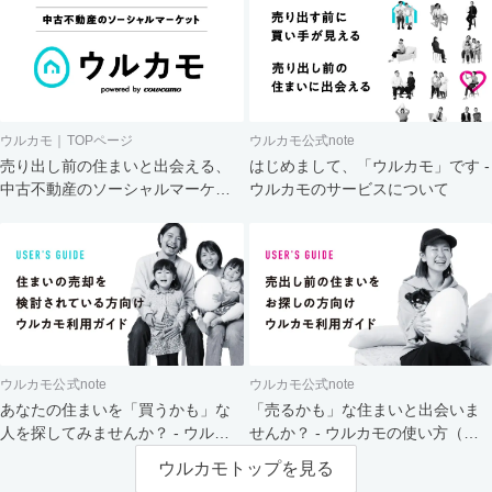
ウルカモ｜TOPページ
ウルカモ公式note
売り出し前の住まいと出会える、
はじめまして、「ウルカモ」です -
中古不動産のソーシャルマーケッ
ウルカモのサービスについて
ト
ウルカモ公式note
ウルカモ公式note
あなたの住まいを「買うかも」な
「売るかも」な住まいと出会いま
人を探してみませんか？ - ウルカ
せんか？ - ウルカモの使い方（買
モの使い方（売主さま向け）
主さま向け）
ウルカモトップを見る