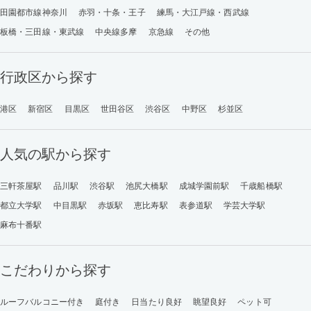
田園都市線神奈川
赤羽・十条・王子
練馬・大江戸線・西武線
板橋・三田線・東武線
中央線多摩
京急線
その他
行政区から探す
港区
新宿区
目黒区
世田谷区
渋谷区
中野区
杉並区
人気の駅から探す
三軒茶屋駅
品川駅
渋谷駅
池尻大橋駅
成城学園前駅
千歳船橋駅
都立大学駅
中目黒駅
赤坂駅
恵比寿駅
表参道駅
学芸大学駅
麻布十番駅
こだわりから探す
ルーフバルコニー付き
庭付き
日当たり良好
眺望良好
ペット可