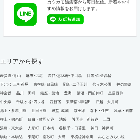
カウカモ編集部から毎日配信。新着やおす
すめ情報をお届けします。
エリアから探す
表参道･青山
麻布･広尾
渋谷･恵比寿･中目黒
目黒･白金高輪
下北沢･三軒茶屋
東横線･目黒線
駒沢･二子玉川
代々木公園
井の頭線
神楽坂
品川・田町
銀座・築地
豊洲
清澄・門前仲町
皇居西側
中央線
千駄ヶ谷･四ッ谷
西新宿
東新宿･早稲田
戸越・大井町
池上・多摩川線
世田谷線
経堂･成城
京王線
森下・住吉
浅草・蔵前
押上・錦糸町
目白・雑司が谷
池袋
護国寺・茗荷谷
上野
湯島・東大前
人形町・日本橋
谷根千・日暮里
神田・神保町
駒込・本駒込
東陽町・南砂町・大島
東横線神奈川
みなとみらい線