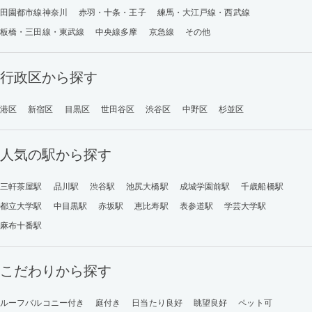
田園都市線神奈川
赤羽・十条・王子
練馬・大江戸線・西武線
板橋・三田線・東武線
中央線多摩
京急線
その他
行政区から探す
港区
新宿区
目黒区
世田谷区
渋谷区
中野区
杉並区
人気の駅から探す
三軒茶屋駅
品川駅
渋谷駅
池尻大橋駅
成城学園前駅
千歳船橋駅
都立大学駅
中目黒駅
赤坂駅
恵比寿駅
表参道駅
学芸大学駅
麻布十番駅
こだわりから探す
ルーフバルコニー付き
庭付き
日当たり良好
眺望良好
ペット可