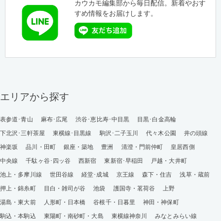
カウカモ編集部から毎日配信。新着やおす
すめ情報をお届けします。
エリアから探す
表参道･青山
麻布･広尾
渋谷･恵比寿･中目黒
目黒･白金高輪
下北沢･三軒茶屋
東横線･目黒線
駒沢･二子玉川
代々木公園
井の頭線
神楽坂
品川・田町
銀座・築地
豊洲
清澄・門前仲町
皇居西側
中央線
千駄ヶ谷･四ッ谷
西新宿
東新宿･早稲田
戸越・大井町
池上・多摩川線
世田谷線
経堂･成城
京王線
森下・住吉
浅草・蔵前
押上・錦糸町
目白・雑司が谷
池袋
護国寺・茗荷谷
上野
湯島・東大前
人形町・日本橋
谷根千・日暮里
神田・神保町
駒込・本駒込
東陽町・南砂町・大島
東横線神奈川
みなとみらい線