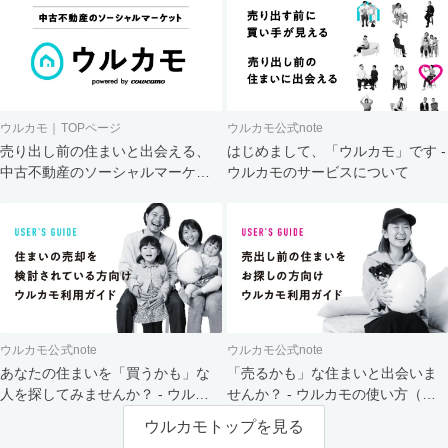
ウルカモ｜TOPページ
ウルカモ公式note
売り出し前の住まいと出会える、
はじめまして、「ウルカモ」です -
中古不動産のソーシャルマーケッ
ウルカモのサービスについて
ト
ウルカモ公式note
ウルカモ公式note
あなたの住まいを「買うかも」な
「売るかも」な住まいと出会いま
人を探してみませんか？ - ウルカ
せんか？ - ウルカモの使い方（買
モの使い方（売主さま向け）
主さま向け）
ウルカモトップを見る