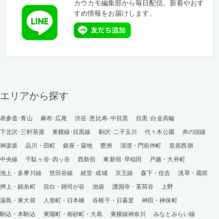
カウカモ編集部から毎日配信。新着やおす
すめ情報をお届けします。
エリアから探す
表参道･青山
麻布･広尾
渋谷･恵比寿･中目黒
目黒･白金高輪
下北沢･三軒茶屋
東横線･目黒線
駒沢･二子玉川
代々木公園
井の頭線
神楽坂
品川・田町
銀座・築地
豊洲
清澄・門前仲町
皇居西側
中央線
千駄ヶ谷･四ッ谷
西新宿
東新宿･早稲田
戸越・大井町
池上・多摩川線
世田谷線
経堂･成城
京王線
森下・住吉
浅草・蔵前
押上・錦糸町
目白・雑司が谷
池袋
護国寺・茗荷谷
上野
湯島・東大前
人形町・日本橋
谷根千・日暮里
神田・神保町
駒込・本駒込
東陽町・南砂町・大島
東横線神奈川
みなとみらい線