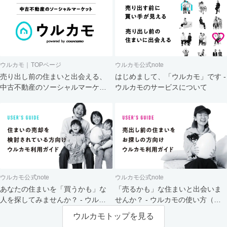
ウルカモ｜TOPページ
ウルカモ公式note
売り出し前の住まいと出会える、
はじめまして、「ウルカモ」です -
中古不動産のソーシャルマーケッ
ウルカモのサービスについて
ト
ウルカモ公式note
ウルカモ公式note
あなたの住まいを「買うかも」な
「売るかも」な住まいと出会いま
人を探してみませんか？ - ウルカ
せんか？ - ウルカモの使い方（買
モの使い方（売主さま向け）
主さま向け）
ウルカモトップを見る