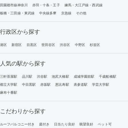
田園都市線神奈川
赤羽・十条・王子
練馬・大江戸線・西武線
板橋・三田線・東武線
中央線多摩
京急線
その他
行政区から探す
港区
新宿区
目黒区
世田谷区
渋谷区
中野区
杉並区
人気の駅から探す
三軒茶屋駅
品川駅
渋谷駅
池尻大橋駅
成城学園前駅
千歳船橋駅
都立大学駅
中目黒駅
赤坂駅
恵比寿駅
表参道駅
学芸大学駅
麻布十番駅
こだわりから探す
ルーフバルコニー付き
庭付き
日当たり良好
眺望良好
ペット可