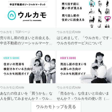
ウルカモ｜TOPページ
ウルカモ公式note
売り出し前の住まいと出会える、
はじめまして、「ウルカモ」です -
中古不動産のソーシャルマーケッ
ウルカモのサービスについて
ト
ウルカモ公式note
ウルカモ公式note
あなたの住まいを「買うかも」な
「売るかも」な住まいと出会いま
人を探してみませんか？ - ウルカ
せんか？ - ウルカモの使い方（買
モの使い方（売主さま向け）
主さま向け）
ウルカモトップを見る