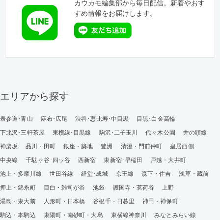
カウカモ編集部から毎日配信。新着やおす
すめ情報をお届けします。
エリアから探す
表参道･青山
麻布･広尾
渋谷･恵比寿･中目黒
目黒･白金高輪
下北沢･三軒茶屋
東横線･目黒線
駒沢･二子玉川
代々木公園
井の頭線
神楽坂
品川・田町
銀座・築地
豊洲
清澄・門前仲町
皇居西側
中央線
千駄ヶ谷･四ッ谷
西新宿
東新宿･早稲田
戸越・大井町
池上・多摩川線
世田谷線
経堂･成城
京王線
森下・住吉
浅草・蔵前
押上・錦糸町
目白・雑司が谷
池袋
護国寺・茗荷谷
上野
湯島・東大前
人形町・日本橋
谷根千・日暮里
神田・神保町
駒込・本駒込
東陽町・南砂町・大島
東横線神奈川
みなとみらい線