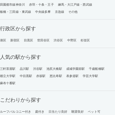
田園都市線神奈川
赤羽・十条・王子
練馬・大江戸線・西武線
板橋・三田線・東武線
中央線多摩
京急線
その他
行政区から探す
港区
新宿区
目黒区
世田谷区
渋谷区
中野区
杉並区
人気の駅から探す
三軒茶屋駅
品川駅
渋谷駅
池尻大橋駅
成城学園前駅
千歳船橋駅
都立大学駅
中目黒駅
赤坂駅
恵比寿駅
表参道駅
学芸大学駅
麻布十番駅
こだわりから探す
ルーフバルコニー付き
庭付き
日当たり良好
眺望良好
ペット可