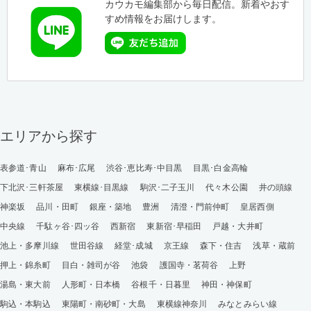
カウカモ編集部から毎日配信。新着やおす
すめ情報をお届けします。
エリアから探す
表参道･青山
麻布･広尾
渋谷･恵比寿･中目黒
目黒･白金高輪
下北沢･三軒茶屋
東横線･目黒線
駒沢･二子玉川
代々木公園
井の頭線
神楽坂
品川・田町
銀座・築地
豊洲
清澄・門前仲町
皇居西側
中央線
千駄ヶ谷･四ッ谷
西新宿
東新宿･早稲田
戸越・大井町
池上・多摩川線
世田谷線
経堂･成城
京王線
森下・住吉
浅草・蔵前
押上・錦糸町
目白・雑司が谷
池袋
護国寺・茗荷谷
上野
湯島・東大前
人形町・日本橋
谷根千・日暮里
神田・神保町
駒込・本駒込
東陽町・南砂町・大島
東横線神奈川
みなとみらい線