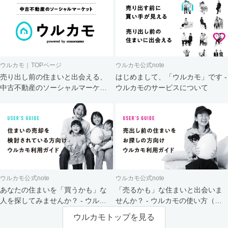
ウルカモ｜TOPページ
ウルカモ公式note
売り出し前の住まいと出会える、
はじめまして、「ウルカモ」です -
中古不動産のソーシャルマーケッ
ウルカモのサービスについて
ト
ウルカモ公式note
ウルカモ公式note
あなたの住まいを「買うかも」な
「売るかも」な住まいと出会いま
人を探してみませんか？ - ウルカ
せんか？ - ウルカモの使い方（買
モの使い方（売主さま向け）
主さま向け）
ウルカモトップを見る