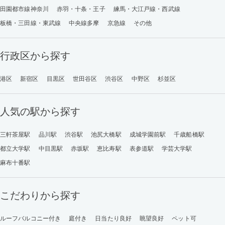
田園都市線神奈川
赤羽・十条・王子
練馬・大江戸線・西武線
板橋・三田線・東武線
中央線多摩
京急線
その他
行政区から探す
港区
新宿区
目黒区
世田谷区
渋谷区
中野区
杉並区
人気の駅から探す
三軒茶屋駅
品川駅
渋谷駅
池尻大橋駅
成城学園前駅
千歳船橋駅
都立大学駅
中目黒駅
赤坂駅
恵比寿駅
表参道駅
学芸大学駅
麻布十番駅
こだわりから探す
ルーフバルコニー付き
庭付き
日当たり良好
眺望良好
ペット可