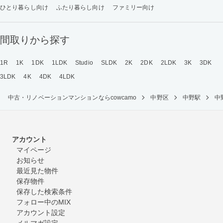
ひとり暮らし向け
ふたり暮らし向け
ファミリー向け
間取りから探す
1R
1K
1DK
1LDK
Studio
SLDK
2K
2DK
2LDK
3K
3DK
3LDK
4K
4DK
4LDK
中古・リノベーションマンションならcowcamo
中野区
中野駅
中
アカウント
マイページ
お知らせ
最近見た物件
保存物件
保存した検索条件
フォロー中のMIX
アカウント設定
メルマガ設定