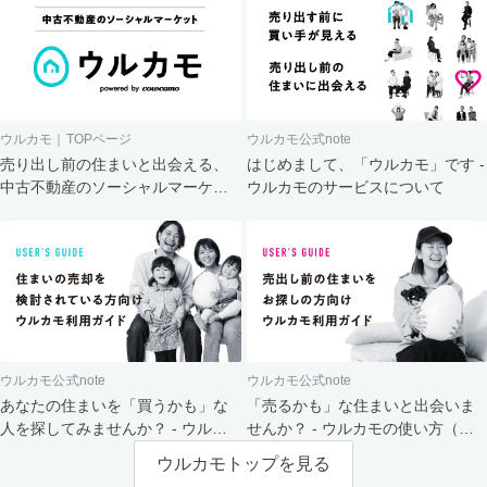
ウルカモ｜TOPページ
ウルカモ公式note
売り出し前の住まいと出会える、
はじめまして、「ウルカモ」です -
中古不動産のソーシャルマーケッ
ウルカモのサービスについて
ト
ウルカモ公式note
ウルカモ公式note
あなたの住まいを「買うかも」な
「売るかも」な住まいと出会いま
人を探してみませんか？ - ウルカ
せんか？ - ウルカモの使い方（買
モの使い方（売主さま向け）
主さま向け）
ウルカモトップを見る