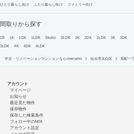
ひとり暮らし向け
ふたり暮らし向け
ファミリー向け
間取りから探す
1R
1K
1DK
1LDK
Studio
SLDK
2K
2DK
2LDK
3K
3DK
3LDK
4K
4DK
4LDK
中古・リノベーションマンションならcowcamo
仙台市太白区
長町一
アカウント
マイページ
お知らせ
最近見た物件
保存物件
保存した検索条件
フォロー中のMIX
アカウント設定
メルマガ設定