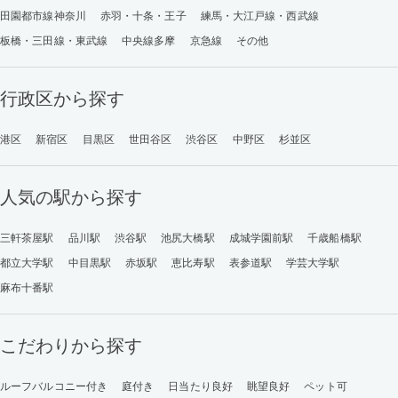
田園都市線神奈川
赤羽・十条・王子
練馬・大江戸線・西武線
板橋・三田線・東武線
中央線多摩
京急線
その他
行政区から探す
港区
新宿区
目黒区
世田谷区
渋谷区
中野区
杉並区
人気の駅から探す
三軒茶屋駅
品川駅
渋谷駅
池尻大橋駅
成城学園前駅
千歳船橋駅
都立大学駅
中目黒駅
赤坂駅
恵比寿駅
表参道駅
学芸大学駅
麻布十番駅
こだわりから探す
ルーフバルコニー付き
庭付き
日当たり良好
眺望良好
ペット可