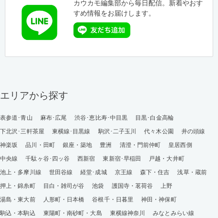
カウカモ編集部から毎日配信。新着やおす
すめ情報をお届けします。
エリアから探す
表参道･青山
麻布･広尾
渋谷･恵比寿･中目黒
目黒･白金高輪
下北沢･三軒茶屋
東横線･目黒線
駒沢･二子玉川
代々木公園
井の頭線
神楽坂
品川・田町
銀座・築地
豊洲
清澄・門前仲町
皇居西側
中央線
千駄ヶ谷･四ッ谷
西新宿
東新宿･早稲田
戸越・大井町
池上・多摩川線
世田谷線
経堂･成城
京王線
森下・住吉
浅草・蔵前
押上・錦糸町
目白・雑司が谷
池袋
護国寺・茗荷谷
上野
湯島・東大前
人形町・日本橋
谷根千・日暮里
神田・神保町
駒込・本駒込
東陽町・南砂町・大島
東横線神奈川
みなとみらい線