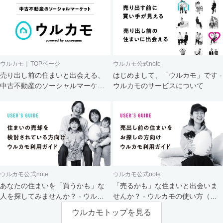
ウルカモ｜TOPページ
ウルカモ公式note
売り出し前の住まいと出会える、
はじめまして、「ウルカモ」です -
中古不動産のソーシャルマーケッ
ウルカモのサービスについて
ト
ウルカモ公式note
ウルカモ公式note
あなたの住まいを「買うかも」な
「売るかも」な住まいと出会いま
人を探してみませんか？ - ウルカ
せんか？ - ウルカモの使い方（買
モの使い方（売主さま向け）
主さま向け）
ウルカモトップを見る