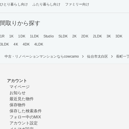
ひとり暮らし向け
ふたり暮らし向け
ファミリー向け
間取りから探す
1R
1K
1DK
1LDK
Studio
SLDK
2K
2DK
2LDK
3K
3DK
3LDK
4K
4DK
4LDK
中古・リノベーションマンションならcowcamo
仙台市太白区
長町一
アカウント
マイページ
お知らせ
最近見た物件
保存物件
保存した検索条件
フォロー中のMIX
アカウント設定
メルマガ設定