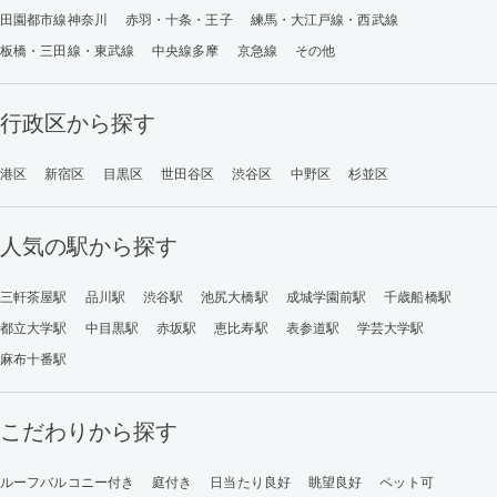
田園都市線神奈川
赤羽・十条・王子
練馬・大江戸線・西武線
板橋・三田線・東武線
中央線多摩
京急線
その他
行政区から探す
港区
新宿区
目黒区
世田谷区
渋谷区
中野区
杉並区
人気の駅から探す
三軒茶屋駅
品川駅
渋谷駅
池尻大橋駅
成城学園前駅
千歳船橋駅
都立大学駅
中目黒駅
赤坂駅
恵比寿駅
表参道駅
学芸大学駅
麻布十番駅
こだわりから探す
ルーフバルコニー付き
庭付き
日当たり良好
眺望良好
ペット可