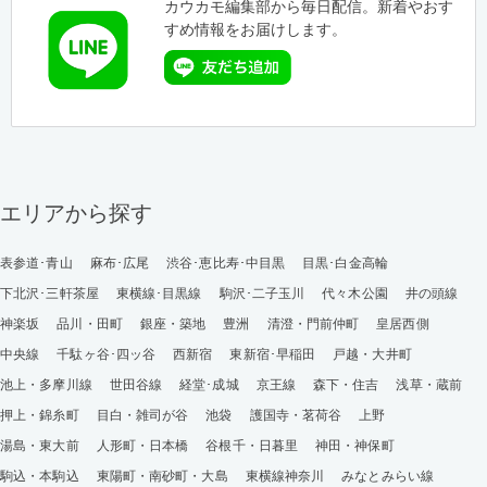
カウカモ編集部から毎日配信。新着やおす
すめ情報をお届けします。
エリアから探す
表参道･青山
麻布･広尾
渋谷･恵比寿･中目黒
目黒･白金高輪
下北沢･三軒茶屋
東横線･目黒線
駒沢･二子玉川
代々木公園
井の頭線
神楽坂
品川・田町
銀座・築地
豊洲
清澄・門前仲町
皇居西側
中央線
千駄ヶ谷･四ッ谷
西新宿
東新宿･早稲田
戸越・大井町
池上・多摩川線
世田谷線
経堂･成城
京王線
森下・住吉
浅草・蔵前
押上・錦糸町
目白・雑司が谷
池袋
護国寺・茗荷谷
上野
湯島・東大前
人形町・日本橋
谷根千・日暮里
神田・神保町
駒込・本駒込
東陽町・南砂町・大島
東横線神奈川
みなとみらい線