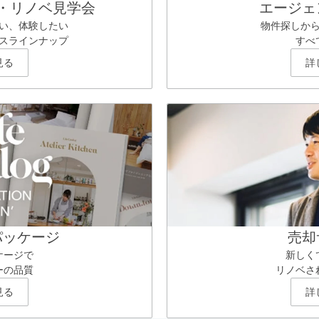
・リノベ見学会
エージェ
い、体験したい
物件探しか
スラインナップ
すべ
見る
詳
パッケージ
売却
ケージで
新しく
ーの品質
リノベさ
見る
詳