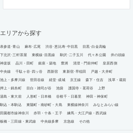
エリアから探す
表参道･青山
麻布･広尾
渋谷･恵比寿･中目黒
目黒･白金高輪
下北沢･三軒茶屋
東横線･目黒線
駒沢･二子玉川
代々木公園
井の頭線
神楽坂
品川・田町
銀座・築地
豊洲
清澄・門前仲町
皇居西側
中央線
千駄ヶ谷･四ッ谷
西新宿
東新宿･早稲田
戸越・大井町
池上・多摩川線
世田谷線
経堂･成城
京王線
森下・住吉
浅草・蔵前
押上・錦糸町
目白・雑司が谷
池袋
護国寺・茗荷谷
上野
湯島・東大前
人形町・日本橋
谷根千・日暮里
神田・神保町
駒込・本駒込
東陽町・南砂町・大島
東横線神奈川
みなとみらい線
田園都市線神奈川
赤羽・十条・王子
練馬・大江戸線・西武線
板橋・三田線・東武線
中央線多摩
京急線
その他