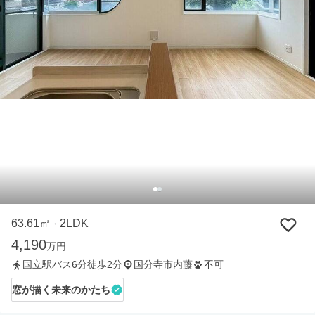
63.61㎡
2LDK
・
4,190
万円
国立駅バス6分徒歩2分
国分寺市内藤
不可
窓が描く未来のかたち