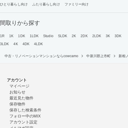
ひとり暮らし向け
ふたり暮らし向け
ファミリー向け
間取りから探す
1R
1K
1DK
1LDK
Studio
SLDK
2K
2DK
2LDK
3K
3DK
3LDK
4K
4DK
4LDK
中古・リノベーションマンションならcowcamo
中新川郡上市町
新相
アカウント
マイページ
お知らせ
最近見た物件
保存物件
保存した検索条件
フォロー中のMIX
アカウント設定
メルマガ設定