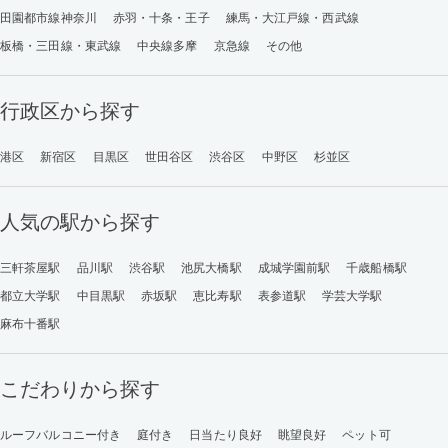
田園都市線神奈川
赤羽・十条・王子
練馬・大江戸線・西武線
板橋・三田線・東武線
中央線多摩
京急線
その他
行政区から探す
港区
新宿区
目黒区
世田谷区
渋谷区
中野区
杉並区
人気の駅から探す
三軒茶屋駅
品川駅
渋谷駅
池尻大橋駅
成城学園前駅
千歳船橋駅
都立大学駅
中目黒駅
赤坂駅
恵比寿駅
表参道駅
学芸大学駅
麻布十番駅
こだわりから探す
ルーフバルコニー付き
庭付き
日当たり良好
眺望良好
ペット可