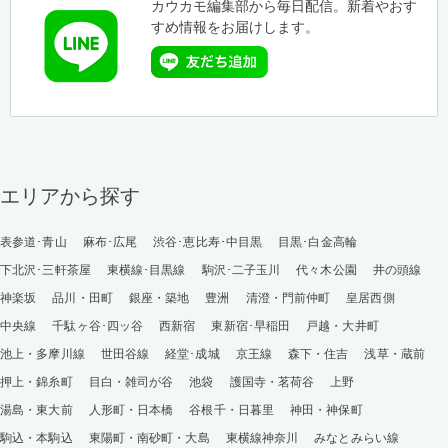
カウカモ編集部から毎日配信。新着やおす
すめ情報をお届けします。
エリアから探す
表参道･青山
麻布･広尾
渋谷･恵比寿･中目黒
目黒･白金高輪
下北沢･三軒茶屋
東横線･目黒線
駒沢･二子玉川
代々木公園
井の頭線
神楽坂
品川・田町
銀座・築地
豊洲
清澄・門前仲町
皇居西側
中央線
千駄ヶ谷･四ッ谷
西新宿
東新宿･早稲田
戸越・大井町
池上・多摩川線
世田谷線
経堂･成城
京王線
森下・住吉
浅草・蔵前
押上・錦糸町
目白・雑司が谷
池袋
護国寺・茗荷谷
上野
湯島・東大前
人形町・日本橋
谷根千・日暮里
神田・神保町
駒込・本駒込
東陽町・南砂町・大島
東横線神奈川
みなとみらい線