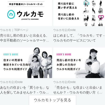
ウルカモ｜TOPページ
ウルカモ公式note
売り出し前の住まいと出会える、
はじめまして、「ウルカモ」です -
中古不動産のソーシャルマーケッ
ウルカモのサービスについて
ト
ウルカモ公式note
ウルカモ公式note
あなたの住まいを「買うかも」な
「売るかも」な住まいと出会いま
人を探してみませんか？ - ウルカ
せんか？ - ウルカモの使い方（買
モの使い方（売主さま向け）
主さま向け）
ウルカモトップを見る