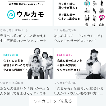
ウルカモ｜TOPページ
ウルカモ公式note
売り出し前の住まいと出会える、
はじめまして、「ウルカモ」です -
中古不動産のソーシャルマーケッ
ウルカモのサービスについて
ト
ウルカモ公式note
ウルカモ公式note
あなたの住まいを「買うかも」な
「売るかも」な住まいと出会いま
人を探してみませんか？ - ウルカ
せんか？ - ウルカモの使い方（買
モの使い方（売主さま向け）
主さま向け）
ウルカモトップを見る