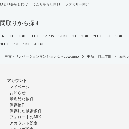
ひとり暮らし向け
ふたり暮らし向け
ファミリー向け
間取りから探す
1R
1K
1DK
1LDK
Studio
SLDK
2K
2DK
2LDK
3K
3DK
3LDK
4K
4DK
4LDK
中古・リノベーションマンションならcowcamo
中新川郡上市町
新相
アカウント
マイページ
お知らせ
最近見た物件
保存物件
保存した検索条件
フォロー中のMIX
アカウント設定
メルマガ設定