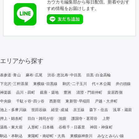
カウカモ編集部から毎日配信。新着やおす
すめ情報をお届けします。
エリアから探す
表参道･青山
麻布･広尾
渋谷･恵比寿･中目黒
目黒･白金高輪
下北沢･三軒茶屋
東横線･目黒線
駒沢･二子玉川
代々木公園
井の頭線
神楽坂
品川・田町
銀座・築地
豊洲
清澄・門前仲町
皇居西側
中央線
千駄ヶ谷･四ッ谷
西新宿
東新宿･早稲田
戸越・大井町
池上・多摩川線
世田谷線
経堂･成城
京王線
森下・住吉
浅草・蔵前
押上・錦糸町
目白・雑司が谷
池袋
護国寺・茗荷谷
上野
湯島・東大前
人形町・日本橋
谷根千・日暮里
神田・神保町
駒込・本駒込
東陽町・南砂町・大島
東横線神奈川
みなとみらい線