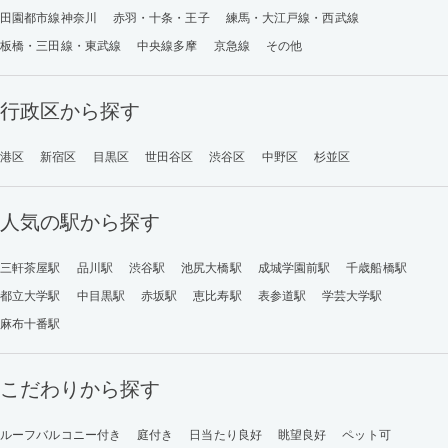
田園都市線神奈川
赤羽・十条・王子
練馬・大江戸線・西武線
板橋・三田線・東武線
中央線多摩
京急線
その他
行政区から探す
港区
新宿区
目黒区
世田谷区
渋谷区
中野区
杉並区
人気の駅から探す
三軒茶屋駅
品川駅
渋谷駅
池尻大橋駅
成城学園前駅
千歳船橋駅
都立大学駅
中目黒駅
赤坂駅
恵比寿駅
表参道駅
学芸大学駅
麻布十番駅
こだわりから探す
ルーフバルコニー付き
庭付き
日当たり良好
眺望良好
ペット可