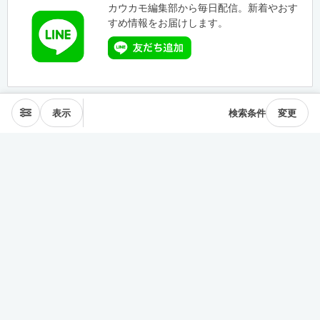
カウカモ編集部から毎日配信。新着やおす
すめ情報をお届けします。
表示
検索条件
変更
エリアから探す
表参道･青山
麻布･広尾
渋谷･恵比寿･中目黒
目黒･白金高輪
下北沢･三軒茶屋
東横線･目黒線
駒沢･二子玉川
代々木公園
井の頭線
神楽坂
品川・田町
銀座・築地
豊洲
清澄・門前仲町
皇居西側
中央線
千駄ヶ谷･四ッ谷
西新宿
東新宿･早稲田
戸越・大井町
池上・多摩川線
世田谷線
経堂･成城
京王線
森下・住吉
浅草・蔵前
押上・錦糸町
目白・雑司が谷
池袋
護国寺・茗荷谷
上野
湯島・東大前
人形町・日本橋
谷根千・日暮里
神田・神保町
駒込・本駒込
東陽町・南砂町・大島
東横線神奈川
みなとみらい線