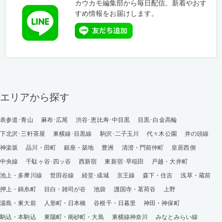
カウカモ編集部から毎日配信。新着やおす
すめ情報をお届けします。
エリアから探す
表参道･青山
麻布･広尾
渋谷･恵比寿･中目黒
目黒･白金高輪
下北沢･三軒茶屋
東横線･目黒線
駒沢･二子玉川
代々木公園
井の頭線
神楽坂
品川・田町
銀座・築地
豊洲
清澄・門前仲町
皇居西側
中央線
千駄ヶ谷･四ッ谷
西新宿
東新宿･早稲田
戸越・大井町
池上・多摩川線
世田谷線
経堂･成城
京王線
森下・住吉
浅草・蔵前
押上・錦糸町
目白・雑司が谷
池袋
護国寺・茗荷谷
上野
湯島・東大前
人形町・日本橋
谷根千・日暮里
神田・神保町
駒込・本駒込
東陽町・南砂町・大島
東横線神奈川
みなとみらい線