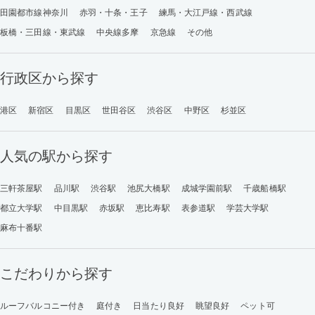
田園都市線神奈川
赤羽・十条・王子
練馬・大江戸線・西武線
板橋・三田線・東武線
中央線多摩
京急線
その他
行政区から探す
港区
新宿区
目黒区
世田谷区
渋谷区
中野区
杉並区
人気の駅から探す
三軒茶屋駅
品川駅
渋谷駅
池尻大橋駅
成城学園前駅
千歳船橋駅
都立大学駅
中目黒駅
赤坂駅
恵比寿駅
表参道駅
学芸大学駅
麻布十番駅
こだわりから探す
ルーフバルコニー付き
庭付き
日当たり良好
眺望良好
ペット可