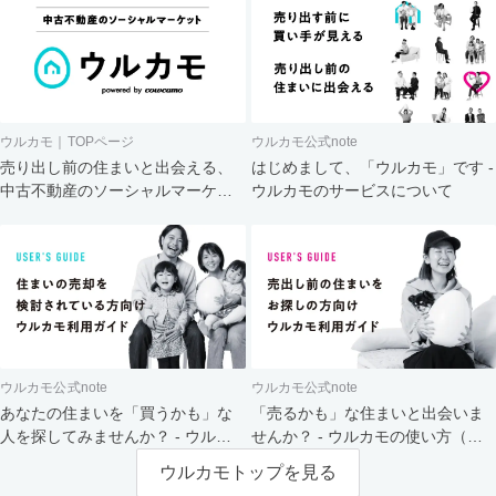
ウルカモ｜TOPページ
ウルカモ公式note
売り出し前の住まいと出会える、
はじめまして、「ウルカモ」です -
中古不動産のソーシャルマーケッ
ウルカモのサービスについて
ト
ウルカモ公式note
ウルカモ公式note
あなたの住まいを「買うかも」な
「売るかも」な住まいと出会いま
人を探してみませんか？ - ウルカ
せんか？ - ウルカモの使い方（買
モの使い方（売主さま向け）
主さま向け）
ウルカモトップを見る