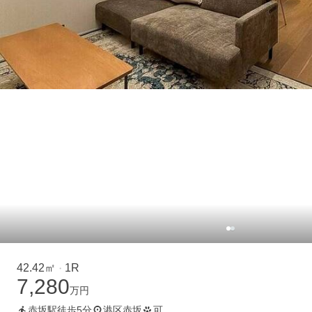
42.42㎡
1R
・
7,280
万円
赤坂駅徒歩5分
港区赤坂
可