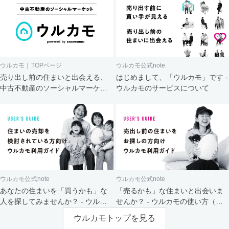
ウルカモ｜TOPページ
ウルカモ公式note
売り出し前の住まいと出会える、
はじめまして、「ウルカモ」です -
中古不動産のソーシャルマーケッ
ウルカモのサービスについて
ト
ウルカモ公式note
ウルカモ公式note
あなたの住まいを「買うかも」な
「売るかも」な住まいと出会いま
人を探してみませんか？ - ウルカ
せんか？ - ウルカモの使い方（買
モの使い方（売主さま向け）
主さま向け）
ウルカモトップを見る