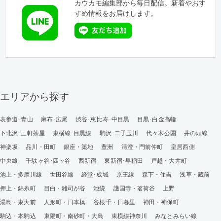
カウカモ編集部から毎日配信。新着やおす
すめ情報をお届けします。
エリアから探す
表参道･青山
麻布･広尾
渋谷･恵比寿･中目黒
目黒･白金高輪
下北沢･三軒茶屋
東横線･目黒線
駒沢･二子玉川
代々木公園
井の頭線
神楽坂
品川・田町
銀座・築地
豊洲
清澄・門前仲町
皇居西側
中央線
千駄ヶ谷･四ッ谷
西新宿
東新宿･早稲田
戸越・大井町
池上・多摩川線
世田谷線
経堂･成城
京王線
森下・住吉
浅草・蔵前
押上・錦糸町
目白・雑司が谷
池袋
護国寺・茗荷谷
上野
湯島・東大前
人形町・日本橋
谷根千・日暮里
神田・神保町
駒込・本駒込
東陽町・南砂町・大島
東横線神奈川
みなとみらい線