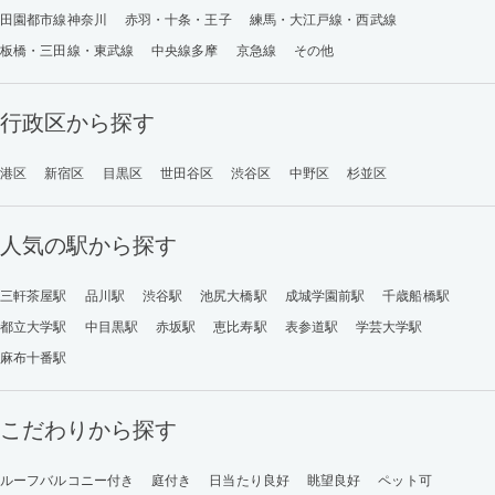
田園都市線神奈川
赤羽・十条・王子
練馬・大江戸線・西武線
板橋・三田線・東武線
中央線多摩
京急線
その他
行政区から探す
港区
新宿区
目黒区
世田谷区
渋谷区
中野区
杉並区
人気の駅から探す
三軒茶屋駅
品川駅
渋谷駅
池尻大橋駅
成城学園前駅
千歳船橋駅
都立大学駅
中目黒駅
赤坂駅
恵比寿駅
表参道駅
学芸大学駅
麻布十番駅
こだわりから探す
ルーフバルコニー付き
庭付き
日当たり良好
眺望良好
ペット可