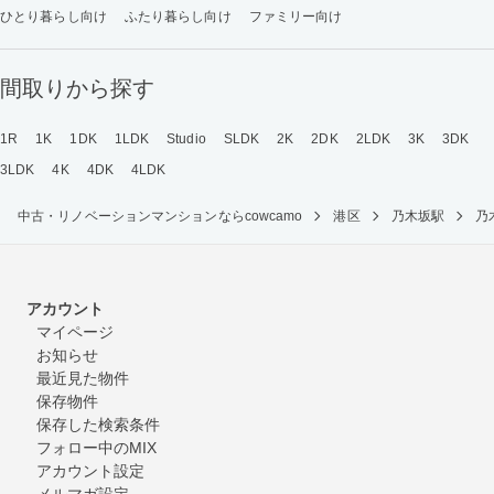
ひとり暮らし向け
ふたり暮らし向け
ファミリー向け
間取りから探す
1R
1K
1DK
1LDK
Studio
SLDK
2K
2DK
2LDK
3K
3DK
3LDK
4K
4DK
4LDK
中古・リノベーションマンションならcowcamo
港区
乃木坂駅
乃
アカウント
マイページ
お知らせ
最近見た物件
保存物件
保存した検索条件
フォロー中のMIX
アカウント設定
メルマガ設定