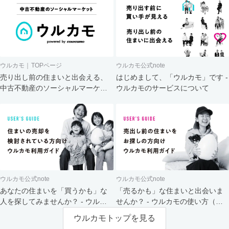
ウルカモ｜TOPページ
ウルカモ公式note
売り出し前の住まいと出会える、
はじめまして、「ウルカモ」です -
中古不動産のソーシャルマーケッ
ウルカモのサービスについて
ト
ウルカモ公式note
ウルカモ公式note
あなたの住まいを「買うかも」な
「売るかも」な住まいと出会いま
人を探してみませんか？ - ウルカ
せんか？ - ウルカモの使い方（買
モの使い方（売主さま向け）
主さま向け）
ウルカモトップを見る