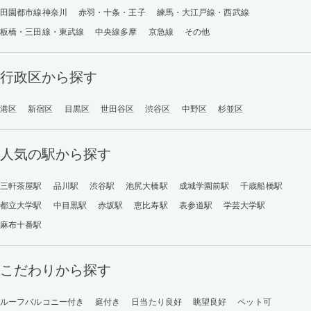
田園都市線神奈川
赤羽・十条・王子
練馬・大江戸線・西武線
板橋・三田線・東武線
中央線多摩
京急線
その他
行政区から探す
港区
新宿区
目黒区
世田谷区
渋谷区
中野区
杉並区
人気の駅から探す
三軒茶屋駅
品川駅
渋谷駅
池尻大橋駅
成城学園前駅
千歳船橋駅
都立大学駅
中目黒駅
赤坂駅
恵比寿駅
表参道駅
学芸大学駅
麻布十番駅
こだわりから探す
ルーフバルコニー付き
庭付き
日当たり良好
眺望良好
ペット可