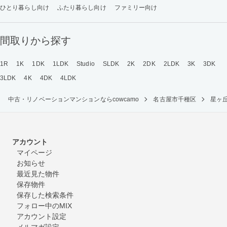
ひとり暮らし向け
ふたり暮らし向け
ファミリー向け
間取りから探す
1R
1K
1DK
1LDK
Studio
SLDK
2K
2DK
2LDK
3K
3DK
3LDK
4K
4DK
4LDK
中古・リノベーションマンションならcowcamo
名古屋市千種区
星ヶ
アカウント
マイページ
お知らせ
最近見た物件
保存物件
保存した検索条件
フォロー中のMIX
アカウント設定
メルマガ設定