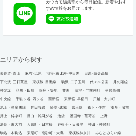
カウカモ編集部から毎日配信。新着やおす
すめ情報をお届けします。
エリアから探す
表参道･青山
麻布･広尾
渋谷･恵比寿･中目黒
目黒･白金高輪
下北沢･三軒茶屋
東横線･目黒線
駒沢･二子玉川
代々木公園
井の頭線
神楽坂
品川・田町
銀座・築地
豊洲
清澄・門前仲町
皇居西側
中央線
千駄ヶ谷･四ッ谷
西新宿
東新宿･早稲田
戸越・大井町
池上・多摩川線
世田谷線
経堂･成城
京王線
森下・住吉
浅草・蔵前
押上・錦糸町
目白・雑司が谷
池袋
護国寺・茗荷谷
上野
湯島・東大前
人形町・日本橋
谷根千・日暮里
神田・神保町
駒込・本駒込
東陽町・南砂町・大島
東横線神奈川
みなとみらい線