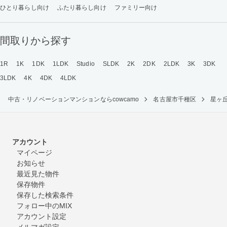
ひとり暮らし向け
ふたり暮らし向け
ファミリー向け
間取りから探す
1R
1K
1DK
1LDK
Studio
SLDK
2K
2DK
2LDK
3K
3DK
3LDK
4K
4DK
4LDK
中古・リノベーションマンションならcowcamo
名古屋市千種区
星ヶ
アカウント
マイページ
お知らせ
最近見た物件
保存物件
保存した検索条件
フォロー中のMIX
アカウント設定
メルマガ設定