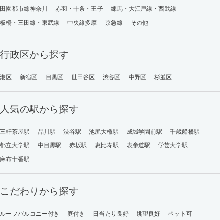
田園都市線神奈川
赤羽・十条・王子
練馬・大江戸線・西武線
板橋・三田線・東武線
中央線多摩
京急線
その他
行政区から探す
港区
新宿区
目黒区
世田谷区
渋谷区
中野区
杉並区
人気の駅から探す
三軒茶屋駅
品川駅
渋谷駅
池尻大橋駅
成城学園前駅
千歳船橋駅
都立大学駅
中目黒駅
赤坂駅
恵比寿駅
表参道駅
学芸大学駅
麻布十番駅
こだわりから探す
ルーフバルコニー付き
庭付き
日当たり良好
眺望良好
ペット可