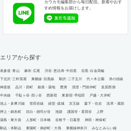
カウカモ編集部から毎日配信。新着やおす
すめ情報をお届けします。
エリアから探す
表参道･青山
麻布･広尾
渋谷･恵比寿･中目黒
目黒･白金高輪
下北沢･三軒茶屋
東横線･目黒線
駒沢･二子玉川
代々木公園
井の頭線
神楽坂
品川・田町
銀座・築地
豊洲
清澄・門前仲町
皇居西側
中央線
千駄ヶ谷･四ッ谷
西新宿
東新宿･早稲田
戸越・大井町
池上・多摩川線
世田谷線
経堂･成城
京王線
森下・住吉
浅草・蔵前
押上・錦糸町
目白・雑司が谷
池袋
護国寺・茗荷谷
上野
湯島・東大前
人形町・日本橋
谷根千・日暮里
神田・神保町
駒込・本駒込
東陽町・南砂町・大島
東横線神奈川
みなとみらい線