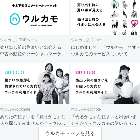
ウルカモ｜TOPページ
ウルカモ公式note
売り出し前の住まいと出会える、
はじめまして、「ウルカモ」です -
中古不動産のソーシャルマーケッ
ウルカモのサービスについて
ト
ウルカモ公式note
ウルカモ公式note
あなたの住まいを「買うかも」な
「売るかも」な住まいと出会いま
人を探してみませんか？ - ウルカ
せんか？ - ウルカモの使い方（買
モの使い方（売主さま向け）
主さま向け）
ウルカモトップを見る