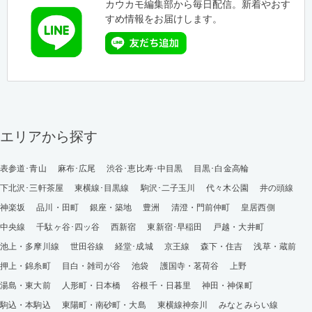
カウカモ編集部から毎日配信。新着やおす
すめ情報をお届けします。
エリアから探す
表参道･青山
麻布･広尾
渋谷･恵比寿･中目黒
目黒･白金高輪
下北沢･三軒茶屋
東横線･目黒線
駒沢･二子玉川
代々木公園
井の頭線
神楽坂
品川・田町
銀座・築地
豊洲
清澄・門前仲町
皇居西側
中央線
千駄ヶ谷･四ッ谷
西新宿
東新宿･早稲田
戸越・大井町
池上・多摩川線
世田谷線
経堂･成城
京王線
森下・住吉
浅草・蔵前
押上・錦糸町
目白・雑司が谷
池袋
護国寺・茗荷谷
上野
湯島・東大前
人形町・日本橋
谷根千・日暮里
神田・神保町
駒込・本駒込
東陽町・南砂町・大島
東横線神奈川
みなとみらい線