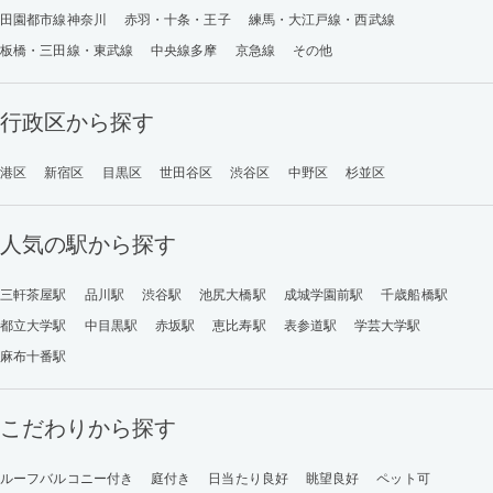
田園都市線神奈川
赤羽・十条・王子
練馬・大江戸線・西武線
板橋・三田線・東武線
中央線多摩
京急線
その他
行政区から探す
港区
新宿区
目黒区
世田谷区
渋谷区
中野区
杉並区
人気の駅から探す
三軒茶屋駅
品川駅
渋谷駅
池尻大橋駅
成城学園前駅
千歳船橋駅
都立大学駅
中目黒駅
赤坂駅
恵比寿駅
表参道駅
学芸大学駅
麻布十番駅
こだわりから探す
ルーフバルコニー付き
庭付き
日当たり良好
眺望良好
ペット可