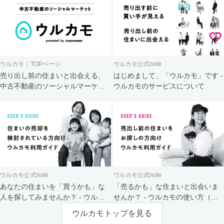
ウルカモ｜TOPページ
ウルカモ公式note
売り出し前の住まいと出会える、
はじめまして、「ウルカモ」です -
中古不動産のソーシャルマーケッ
ウルカモのサービスについて
ト
ウルカモ公式note
ウルカモ公式note
あなたの住まいを「買うかも」な
「売るかも」な住まいと出会いま
人を探してみませんか？ - ウルカ
せんか？ - ウルカモの使い方（買
モの使い方（売主さま向け）
主さま向け）
ウルカモトップを見る