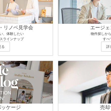
・リノベ見学会
エージェ
い、体験したい
物件探しか
スラインナップ
すべ
見る
詳
パッケージ
売却