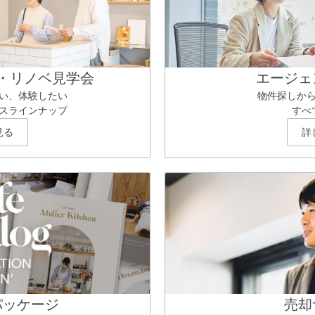
・リノベ見学会
エージェ
い、体験したい
物件探しか
スラインナップ
すべ
見る
詳
パッケージ
売却