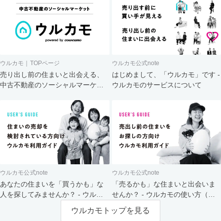
ウルカモ｜TOPページ
ウルカモ公式note
売り出し前の住まいと出会える、
はじめまして、「ウルカモ」です -
中古不動産のソーシャルマーケッ
ウルカモのサービスについて
ト
ウルカモ公式note
ウルカモ公式note
あなたの住まいを「買うかも」な
「売るかも」な住まいと出会いま
人を探してみませんか？ - ウルカ
せんか？ - ウルカモの使い方（買
モの使い方（売主さま向け）
主さま向け）
ウルカモトップを見る