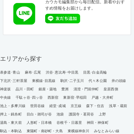
カウカモ編集部から毎日配信。新着やおす
すめ情報をお届けします。
エリアから探す
表参道･青山
麻布･広尾
渋谷･恵比寿･中目黒
目黒･白金高輪
下北沢･三軒茶屋
東横線･目黒線
駒沢･二子玉川
代々木公園
井の頭線
神楽坂
品川・田町
銀座・築地
豊洲
清澄・門前仲町
皇居西側
中央線
千駄ヶ谷･四ッ谷
西新宿
東新宿･早稲田
戸越・大井町
池上・多摩川線
世田谷線
経堂･成城
京王線
森下・住吉
浅草・蔵前
押上・錦糸町
目白・雑司が谷
池袋
護国寺・茗荷谷
上野
湯島・東大前
人形町・日本橋
谷根千・日暮里
神田・神保町
駒込・本駒込
東陽町・南砂町・大島
東横線神奈川
みなとみらい線