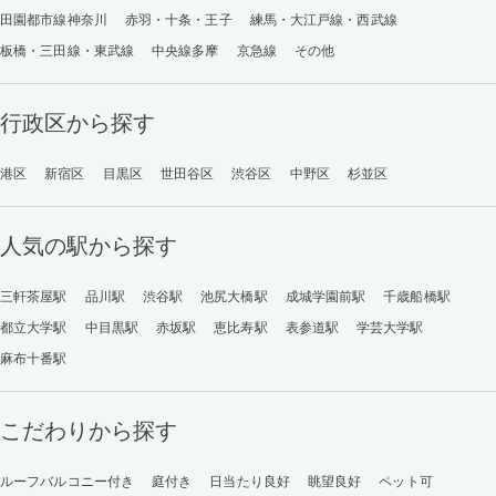
田園都市線神奈川
赤羽・十条・王子
練馬・大江戸線・西武線
板橋・三田線・東武線
中央線多摩
京急線
その他
行政区から探す
港区
新宿区
目黒区
世田谷区
渋谷区
中野区
杉並区
人気の駅から探す
三軒茶屋駅
品川駅
渋谷駅
池尻大橋駅
成城学園前駅
千歳船橋駅
都立大学駅
中目黒駅
赤坂駅
恵比寿駅
表参道駅
学芸大学駅
麻布十番駅
こだわりから探す
ルーフバルコニー付き
庭付き
日当たり良好
眺望良好
ペット可