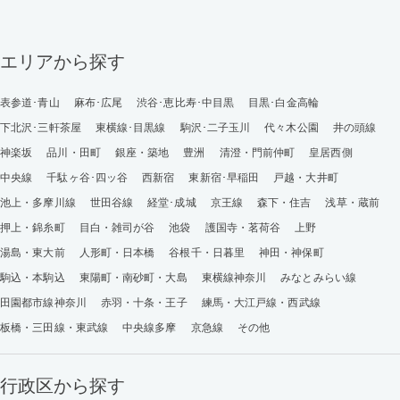
エリアから探す
表参道･青山
麻布･広尾
渋谷･恵比寿･中目黒
目黒･白金高輪
下北沢･三軒茶屋
東横線･目黒線
駒沢･二子玉川
代々木公園
井の頭線
神楽坂
品川・田町
銀座・築地
豊洲
清澄・門前仲町
皇居西側
中央線
千駄ヶ谷･四ッ谷
西新宿
東新宿･早稲田
戸越・大井町
池上・多摩川線
世田谷線
経堂･成城
京王線
森下・住吉
浅草・蔵前
押上・錦糸町
目白・雑司が谷
池袋
護国寺・茗荷谷
上野
湯島・東大前
人形町・日本橋
谷根千・日暮里
神田・神保町
駒込・本駒込
東陽町・南砂町・大島
東横線神奈川
みなとみらい線
田園都市線神奈川
赤羽・十条・王子
練馬・大江戸線・西武線
板橋・三田線・東武線
中央線多摩
京急線
その他
行政区から探す