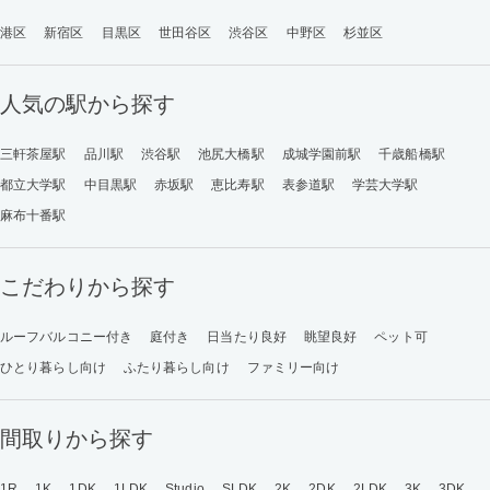
港区
新宿区
目黒区
世田谷区
渋谷区
中野区
杉並区
人気の駅から探す
三軒茶屋駅
品川駅
渋谷駅
池尻大橋駅
成城学園前駅
千歳船橋駅
都立大学駅
中目黒駅
赤坂駅
恵比寿駅
表参道駅
学芸大学駅
麻布十番駅
こだわりから探す
ルーフバルコニー付き
庭付き
日当たり良好
眺望良好
ペット可
ひとり暮らし向け
ふたり暮らし向け
ファミリー向け
間取りから探す
1R
1K
1DK
1LDK
Studio
SLDK
2K
2DK
2LDK
3K
3DK