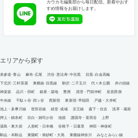
カウカモ編集部から毎日配信。新着やおす
すめ情報をお届けします。
エリアから探す
表参道･青山
麻布･広尾
渋谷･恵比寿･中目黒
目黒･白金高輪
下北沢･三軒茶屋
東横線･目黒線
駒沢･二子玉川
代々木公園
井の頭線
神楽坂
品川・田町
銀座・築地
豊洲
清澄・門前仲町
皇居西側
中央線
千駄ヶ谷･四ッ谷
西新宿
東新宿･早稲田
戸越・大井町
池上・多摩川線
世田谷線
経堂･成城
京王線
森下・住吉
浅草・蔵前
押上・錦糸町
目白・雑司が谷
池袋
護国寺・茗荷谷
上野
湯島・東大前
人形町・日本橋
谷根千・日暮里
神田・神保町
駒込・本駒込
東陽町・南砂町・大島
東横線神奈川
みなとみらい線