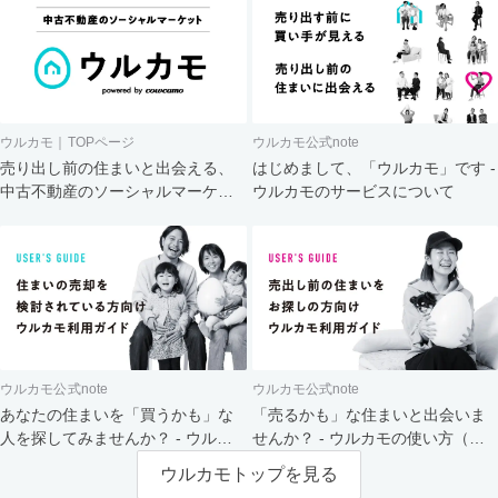
ウルカモ｜TOPページ
ウルカモ公式note
売り出し前の住まいと出会える、
はじめまして、「ウルカモ」です -
中古不動産のソーシャルマーケッ
ウルカモのサービスについて
ト
ウルカモ公式note
ウルカモ公式note
あなたの住まいを「買うかも」な
「売るかも」な住まいと出会いま
人を探してみませんか？ - ウルカ
せんか？ - ウルカモの使い方（買
モの使い方（売主さま向け）
主さま向け）
ウルカモトップを見る