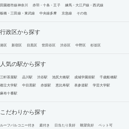
田園都市線神奈川
赤羽・十条・王子
練馬・大江戸線・西武線
板橋・三田線・東武線
中央線多摩
京急線
その他
行政区から探す
港区
新宿区
目黒区
世田谷区
渋谷区
中野区
杉並区
人気の駅から探す
三軒茶屋駅
品川駅
渋谷駅
池尻大橋駅
成城学園前駅
千歳船橋駅
都立大学駅
中目黒駅
赤坂駅
恵比寿駅
表参道駅
学芸大学駅
麻布十番駅
こだわりから探す
ルーフバルコニー付き
庭付き
日当たり良好
眺望良好
ペット可