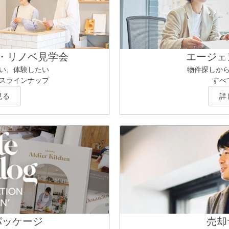
・リノベ見学会
エージェ
い、体験したい
物件探しか
スラインナップ
すべ
見る
詳
パッケージ
売却