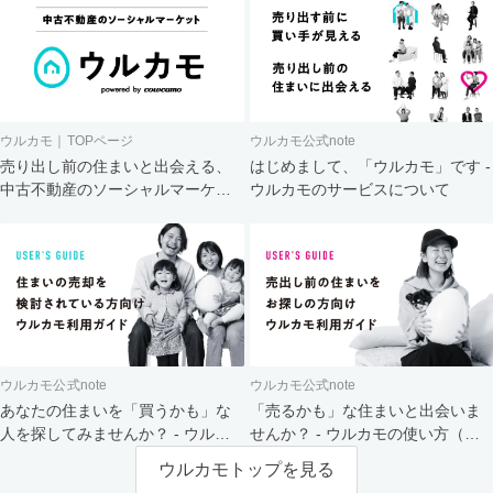
ウルカモ｜TOPページ
ウルカモ公式note
売り出し前の住まいと出会える、
はじめまして、「ウルカモ」です -
中古不動産のソーシャルマーケッ
ウルカモのサービスについて
ト
ウルカモ公式note
ウルカモ公式note
あなたの住まいを「買うかも」な
「売るかも」な住まいと出会いま
人を探してみませんか？ - ウルカ
せんか？ - ウルカモの使い方（買
モの使い方（売主さま向け）
主さま向け）
ウルカモトップを見る