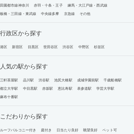
田園都市線神奈川
赤羽・十条・王子
練馬・大江戸線・西武線
板橋・三田線・東武線
中央線多摩
京急線
その他
行政区から探す
港区
新宿区
目黒区
世田谷区
渋谷区
中野区
杉並区
人気の駅から探す
三軒茶屋駅
品川駅
渋谷駅
池尻大橋駅
成城学園前駅
千歳船橋駅
都立大学駅
中目黒駅
赤坂駅
恵比寿駅
表参道駅
学芸大学駅
麻布十番駅
こだわりから探す
ルーフバルコニー付き
庭付き
日当たり良好
眺望良好
ペット可