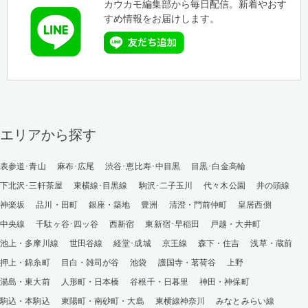
カウカモ編集部から毎日配信。新着やおす
すめ情報をお届けします。
エリアから探す
表参道･青山
麻布･広尾
渋谷･恵比寿･中目黒
目黒･白金高輪
下北沢･三軒茶屋
東横線･目黒線
駒沢･二子玉川
代々木公園
井の頭線
神楽坂
品川・田町
銀座・築地
豊洲
清澄・門前仲町
皇居西側
中央線
千駄ヶ谷･四ッ谷
西新宿
東新宿･早稲田
戸越・大井町
池上・多摩川線
世田谷線
経堂･成城
京王線
森下・住吉
浅草・蔵前
押上・錦糸町
目白・雑司が谷
池袋
護国寺・茗荷谷
上野
湯島・東大前
人形町・日本橋
谷根千・日暮里
神田・神保町
駒込・本駒込
東陽町・南砂町・大島
東横線神奈川
みなとみらい線