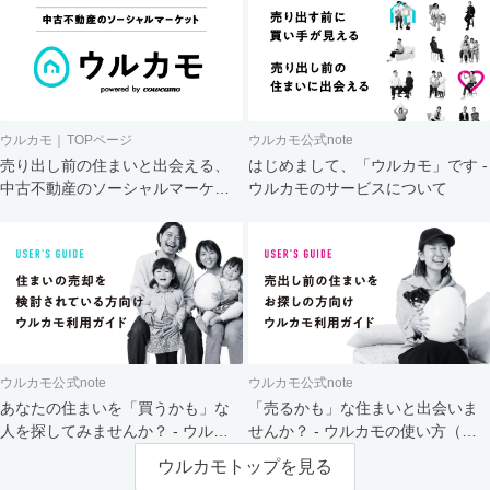
ウルカモ｜TOPページ
ウルカモ公式note
売り出し前の住まいと出会える、
はじめまして、「ウルカモ」です -
中古不動産のソーシャルマーケッ
ウルカモのサービスについて
ト
ウルカモ公式note
ウルカモ公式note
あなたの住まいを「買うかも」な
「売るかも」な住まいと出会いま
人を探してみませんか？ - ウルカ
せんか？ - ウルカモの使い方（買
モの使い方（売主さま向け）
主さま向け）
ウルカモトップを見る