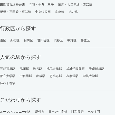
田園都市線神奈川
赤羽・十条・王子
練馬・大江戸線・西武線
板橋・三田線・東武線
中央線多摩
京急線
その他
行政区から探す
港区
新宿区
目黒区
世田谷区
渋谷区
中野区
杉並区
人気の駅から探す
三軒茶屋駅
品川駅
渋谷駅
池尻大橋駅
成城学園前駅
千歳船橋駅
都立大学駅
中目黒駅
赤坂駅
恵比寿駅
表参道駅
学芸大学駅
麻布十番駅
こだわりから探す
ルーフバルコニー付き
庭付き
日当たり良好
眺望良好
ペット可