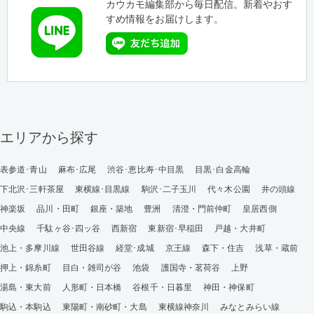
カウカモ編集部から毎日配信。新着やおす
すめ情報をお届けします。
エリアから探す
表参道･青山
麻布･広尾
渋谷･恵比寿･中目黒
目黒･白金高輪
下北沢･三軒茶屋
東横線･目黒線
駒沢･二子玉川
代々木公園
井の頭線
神楽坂
品川・田町
銀座・築地
豊洲
清澄・門前仲町
皇居西側
中央線
千駄ヶ谷･四ッ谷
西新宿
東新宿･早稲田
戸越・大井町
池上・多摩川線
世田谷線
経堂･成城
京王線
森下・住吉
浅草・蔵前
押上・錦糸町
目白・雑司が谷
池袋
護国寺・茗荷谷
上野
湯島・東大前
人形町・日本橋
谷根千・日暮里
神田・神保町
駒込・本駒込
東陽町・南砂町・大島
東横線神奈川
みなとみらい線