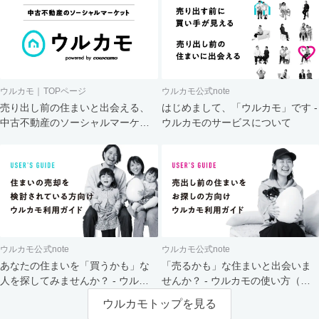
ウルカモ｜TOPページ
ウルカモ公式note
売り出し前の住まいと出会える、
はじめまして、「ウルカモ」です -
中古不動産のソーシャルマーケッ
ウルカモのサービスについて
ト
ウルカモ公式note
ウルカモ公式note
あなたの住まいを「買うかも」な
「売るかも」な住まいと出会いま
人を探してみませんか？ - ウルカ
せんか？ - ウルカモの使い方（買
モの使い方（売主さま向け）
主さま向け）
ウルカモトップを見る