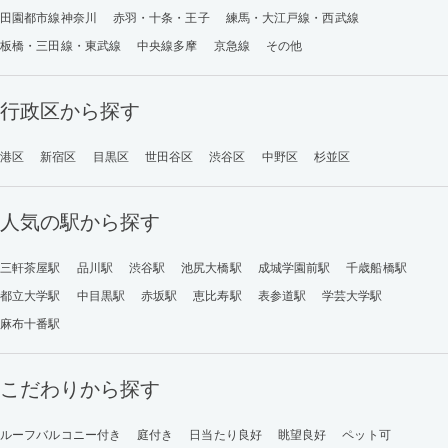
田園都市線神奈川
赤羽・十条・王子
練馬・大江戸線・西武線
板橋・三田線・東武線
中央線多摩
京急線
その他
行政区から探す
港区
新宿区
目黒区
世田谷区
渋谷区
中野区
杉並区
人気の駅から探す
三軒茶屋駅
品川駅
渋谷駅
池尻大橋駅
成城学園前駅
千歳船橋駅
都立大学駅
中目黒駅
赤坂駅
恵比寿駅
表参道駅
学芸大学駅
麻布十番駅
こだわりから探す
ルーフバルコニー付き
庭付き
日当たり良好
眺望良好
ペット可