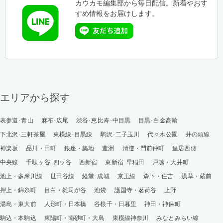
カウカモ編集部から毎日配信。新着やおす
すめ情報をお届けします。
エリアから探す
表参道･青山
麻布･広尾
渋谷･恵比寿･中目黒
目黒･白金高輪
下北沢･三軒茶屋
東横線･目黒線
駒沢･二子玉川
代々木公園
井の頭線
神楽坂
品川・田町
銀座・築地
豊洲
清澄・門前仲町
皇居西側
中央線
千駄ヶ谷･四ッ谷
西新宿
東新宿･早稲田
戸越・大井町
池上・多摩川線
世田谷線
経堂･成城
京王線
森下・住吉
浅草・蔵前
押上・錦糸町
目白・雑司が谷
池袋
護国寺・茗荷谷
上野
湯島・東大前
人形町・日本橋
谷根千・日暮里
神田・神保町
駒込・本駒込
東陽町・南砂町・大島
東横線神奈川
みなとみらい線